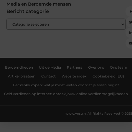
Media en Beroemde mensen
Bericht categorie
Beroemdheden
Uit de Media
Partners
Over ons
Ons team
Artikel plaatsen
Contact
Website index
Cookiebeleid (EU)
Backlinks kopen: wat je moet weten voordat je eraan begint
Geld verdienen op internet: ontdek jouw online verdienmogelijkheden
www.vnsu.nl.
All Rights Reserved © 2025