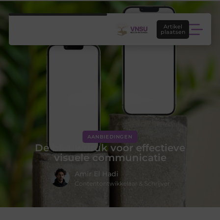
Artikel
plaatsen
AANBIEDINGEN
De blauwdruk voor effectieve
visuele communicatie
Amir El Hadi
Contentontwikkelaar & Schrijver