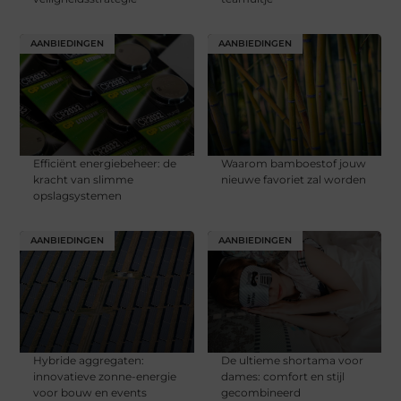
AANBIEDINGEN
AANBIEDINGEN
Efficiënt energiebeheer: de
Waarom bamboestof jouw
kracht van slimme
nieuwe favoriet zal worden
opslagsystemen
AANBIEDINGEN
AANBIEDINGEN
Hybride aggregaten:
De ultieme shortama voor
innovatieve zonne-energie
dames: comfort en stijl
voor bouw en events
gecombineerd