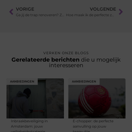
VORIGE
VOLGENDE
Ga jij de trap renoveren? Zo kies je de beste trap voor jouw woning!
Hoe maak ik de perfecte zeilvakantie?
VERKEN ONZE BLOGS
Gerelateerde berichten
die u mogelijk
interesseren
AANBIEDINGEN
AANBIEDINGEN
Inbraakbeveiliging in
E-chopper: de perfecte
Amsterdam: jouw
aanvulling op jouw
veiligheidsstrategie
teamuitje