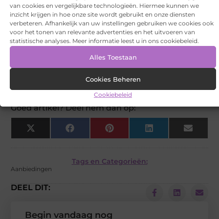
Welke rol speelt gevelreclame in branding?
▼
van cookies en vergelijkbare technologieën. Hiermee kunnen we
inzicht krijgen in hoe onze site wordt gebruikt en onze diensten
verbeteren. Afhankelijk van uw instellingen gebruiken we cookies ook
voor het tonen van relevante advertenties en het uitvoeren van
Hoe werkt voertuigbelettering als
▼
statistische analyses. Meer informatie leest u in ons cookiebeleid.
marketing?
Alles Toestaan
Wat is de toekomst van visuele
▼
Cookies Beheren
communicatie?
Cookiebeleid
Goed artikel? Deel hem dan op:
X
Facebook
Pinterest
LinkedIn
Email
(Twitter)
Tags en Categorieën:
Aanbiedingen
DEEL DIT:
Begin vandaag nog