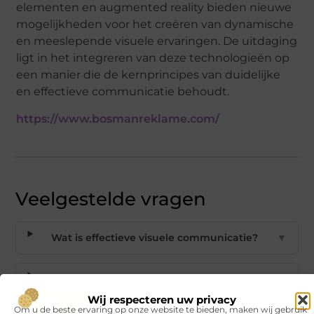
elementen en augmented reality bieden nieuwe
mogelijkheden voor het creëren van dynamische
en meeslepende visuele ervaringen. De uitdaging
ligt in het integreren van deze technologieën op
een manier die de kernprincipes van duidelijke
en effectieve communicatie behoudt.
https://www.bosmanreklame.com/
Veelgestelde vragen
Wat is effectieve visuele communicatie?
▼
Waarom is bewegwijzering belangrijk?
▼
Wij respecteren uw privacy
Om u de beste ervaring op onze website te bieden, maken wij gebruik