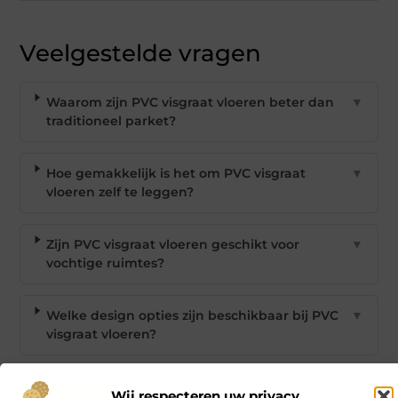
Veelgestelde vragen
Waarom zijn PVC visgraat vloeren beter dan
▼
traditioneel parket?
Hoe gemakkelijk is het om PVC visgraat
▼
vloeren zelf te leggen?
Zijn PVC visgraat vloeren geschikt voor
▼
vochtige ruimtes?
Welke design opties zijn beschikbaar bij PVC
▼
visgraat vloeren?
Bieden PVC visgraat vloeren geluidsisolatie?
▼
Wij respecteren uw privacy