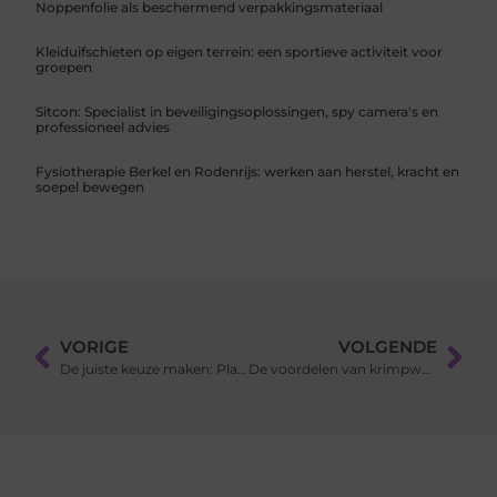
Noppenfolie als beschermend verpakkingsmateriaal
Kleiduifschieten op eigen terrein: een sportieve activiteit voor
groepen
Sitcon: Specialist in beveiligingsoplossingen, spy camera's en
professioneel advies
Fysiotherapie Berkel en Rodenrijs: werken aan herstel, kracht en
soepel bewegen
VORIGE
VOLGENDE
De juiste keuze maken: Platforms om een website op te bouwen
De voordelen van krimpwapening bij cementdekvloeren