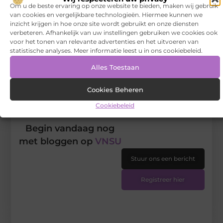
Om u de beste ervaring op onze website te bieden, maken wij gebruik
van cookies en vergelijkbare technologieën. Hiermee kunnen we
Goed artikel? Deel hem dan op:
inzicht krijgen in hoe onze site wordt gebruikt en onze diensten
verbeteren. Afhankelijk van uw instellingen gebruiken we cookies ook
voor het tonen van relevante advertenties en het uitvoeren van
X
Facebook
Pinterest
LinkedIn
Email
(Twitter)
statistische analyses. Meer informatie leest u in ons cookiebeleid.
Alles Toestaan
Tags en Categorieën:
Meubels
Cookies Beheren
DEEL DIT:
Cookiebeleid
Begin vandaag nog
met bloggen op
VNSU
Stuur ons een bericht
Registreer hier