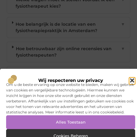
fysiotherapeut kies?
Hoe belangrijk is de locatie van een
▼
fysiotherapiepraktijk in Amsterdam?
Hoe betrouwbaar zijn online recensies van
▼
fysiotherapeuten?
Waarom is vertrouwen belangrijk bij het
▼
kiezen van een fysiotherapeut?
Wij respecteren uw privacy
Om u de beste ervaring op onze website te bieden, maken wij gebruik
van cookies en vergelijkbare technologieën. Hiermee kunnen we
Goed artikel? Deel hem dan op:
inzicht krijgen in hoe onze site wordt gebruikt en onze diensten
verbeteren. Afhankelijk van uw instellingen gebruiken we cookies ook
voor het tonen van relevante advertenties en het uitvoeren van
X
Facebook
Pinterest
LinkedIn
Email
statistische analyses. Meer informatie leest u in ons cookiebeleid.
(Twitter)
Alles Toestaan
Tags en Categorieën:
Winkelen
Cookies Beheren