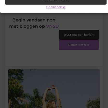
DEEL DIT:
Cookiebeleid
Begin vandaag nog
met bloggen op
VNSU
Stuur ons een bericht
Registreer hier