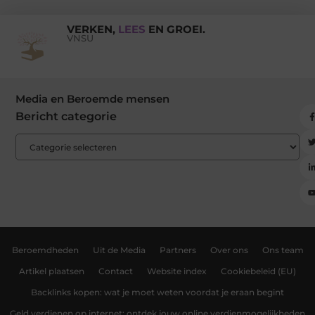
VERKEN,
LEES
EN GROEI.
VNSU
Media en Beroemde mensen
Bericht categorie
Beroemdheden
Uit de Media
Partners
Over ons
Ons team
Artikel plaatsen
Contact
Website index
Cookiebeleid (EU)
Backlinks kopen: wat je moet weten voordat je eraan begint
Geld verdienen op internet: ontdek jouw online verdienmogelijkheden