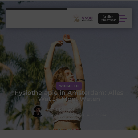
Artikel
plaatsen
WINKELEN
Fysiotherapie in Amsterdam: Alles
Wat Je Moet Weten
Amir El Hadi
Contentontwikkelaar & Schrijver