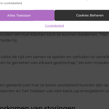
ons cookiebeleid.
p
Alles Toestaan
Cookies Beheren
Cookiebeleid
ervaringen tijdens de stroomstoring. Een café-eigenaa
ornuizen om hun klanten toch te kunnen bedienen. “Het
elde hij.
kte de tijd om samen te spelen en verhalen te vertelle
 en te genieten van elkaars gezelschap,” zei een moede
en geleerd over hoe ze beter voorbereid kunnen zijn op
plannen en het hebben van een back-up energiebron w
voorkomen van storingen