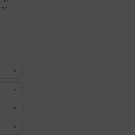
uele
 met ons
▼
▼
▼
▼