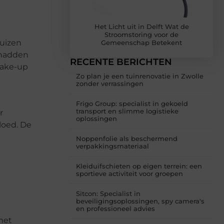
Het Licht uit in Delft Wat de
Stroomstoring voor de
huizen
Gemeenschap Betekent
 hadden
RECENTE BERICHTEN
wake-up
Zo plan je een tuinrenovatie in Zwolle
zonder verrassingen
Frigo Group: specialist in gekoeld
transport en slimme logistieke
r
oplossingen
loed. De
Noppenfolie als beschermend
verpakkingsmateriaal
Kleiduifschieten op eigen terrein: een
sportieve activiteit voor groepen
Sitcon: Specialist in
beveiligingsoplossingen, spy camera's
en professioneel advies
met