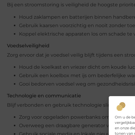
Bij een stroomstoring is veiligheid de hoogste prioritei
Houd zaklampen en batterijen binnen handbere
Gebruik kaarsen voorzichtig en nooit zonder toe
Koppel elektrische apparaten los om schade t
Voedselveiligheid
Zorg ervoor dat je voedsel veilig blijft tijdens een str
Houd de koelkast en vriezer dicht om koude luc
Gebruik een koelbox met ijs om bederfelijke waren
Gooi bedorven voedsel weg om gezondheidsrisic
Technologie en communicatie
Blijf verbonden en gebruik technologie slim:
Zorg voor opgeladen powerbanks om je mobiele 
Om u de be
vergelijkba
Overweeg een draagbare generator voor langdur
en onze di
tonen van r
Gebruik sociale media en lokale nieuwsbronnen 