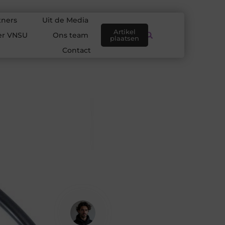
tners
Uit de Media
Artikel
er VNSU
Ons team
plaatsen
Contact
Amir El Hadi
Contentontwikkelaar & Schrijver