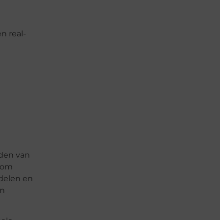
n real-
eden van
g om
delen en
en