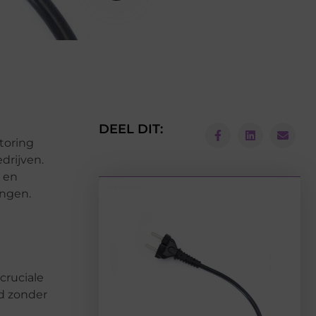
DEEL DIT:
toring
drijven.
n en
ingen.
cruciale
ad zonder