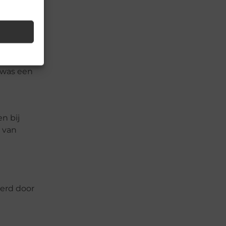
r deelde
 was een
n bij
r van
erd door