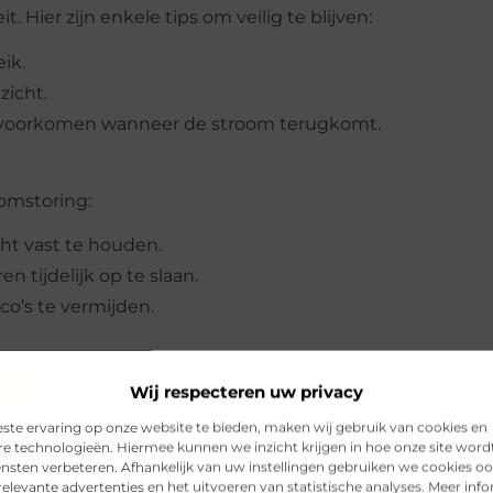
t. Hier zijn enkele tips om veilig te blijven:
ik.
zicht.
e voorkomen wanneer de stroom terugkomt.
oomstoring:
ht vast te houden.
 tijdelijk op te slaan.
o’s te vermijden.
Wij respecteren uw privacy
apparaten van stroom te voorzien.
ste ervaring op onze website te bieden, maken wij gebruik van cookies en
re technologieën. Hiermee kunnen we inzicht krijgen in hoe onze site word
ige storingen.
ensten verbeteren. Afhankelijk van uw instellingen gebruiken we cookies oo
elevante advertenties en het uitvoeren van statistische analyses. Meer inf
voor updates over de situatie.