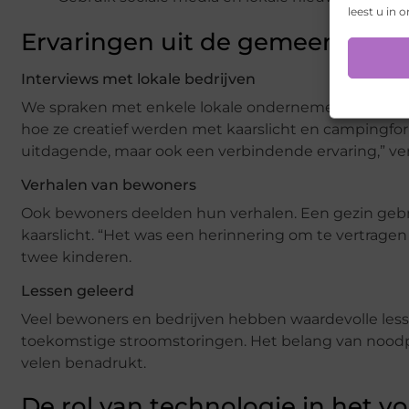
leest u in 
Ervaringen uit de gemeenscha
Interviews met lokale bedrijven
We spraken met enkele lokale ondernemers over hun 
hoe ze creatief werden met kaarslicht en campingf
uitdagende, maar ook een verbindende ervaring,” vert
Verhalen van bewoners
Ook bewoners deelden hun verhalen. Een gezin gebrui
kaarslicht. “Het was een herinnering om te vertragen
twee kinderen.
Lessen geleerd
Veel bewoners en bedrijven hebben waardevolle less
toekomstige stroomstoringen. Het belang van nood
velen benadrukt.
De rol van technologie in het 