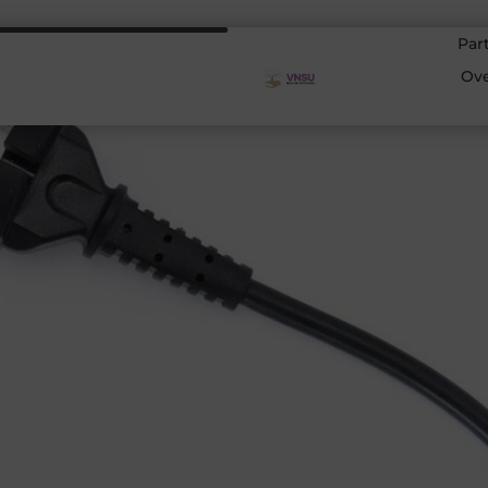
Par
Ov
Wat de Stroomstoring
Betekent