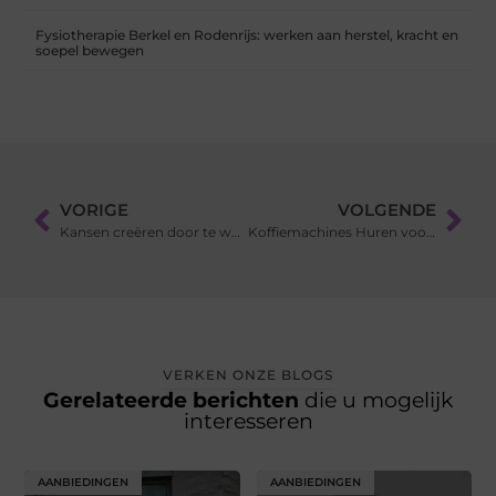
Fysiotherapie Berkel en Rodenrijs: werken aan herstel, kracht en
soepel bewegen
VORIGE
VOLGENDE
Kansen creëren door te werken met een Wajong
Koffiemachines Huren voor Evenementen: Het Geheime Ingrediënt voor een Geslaagde Bijeenkomst
VERKEN ONZE BLOGS
Gerelateerde berichten
die u mogelijk
interesseren
AANBIEDINGEN
AANBIEDINGEN