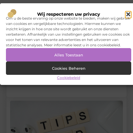
Tags en Categorieën:
Aanbiedingen
Wij respecteren uw privacy
Om u de beste ervaring op onze website te bieden, maken wij gebruik
DEEL DIT:
van cookies en vergelijkbare technologieën. Hiermee kunnen we
inzicht krijgen in hoe onze site wordt gebruikt en onze diensten
verbeteren. Afhankelijk van uw instellingen gebruiken we cookies ook
Begin vandaag nog
voor het tonen van relevante advertenties en het uitvoeren van
statistische analyses. Meer informatie leest u in ons cookiebeleid.
met bloggen op
VNSU
Alles Toestaan
Stuur ons een bericht
Cookies Beheren
Registreer hier
Cookiebeleid