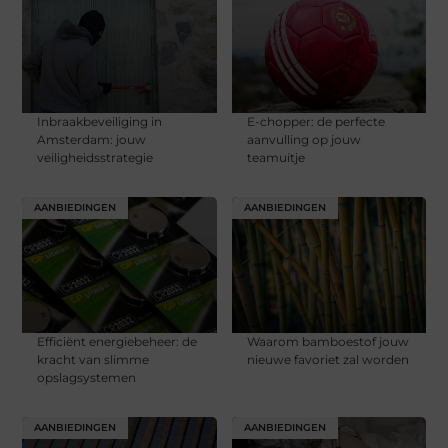
Inbraakbeveiliging in
E-chopper: de perfecte
Amsterdam: jouw
aanvulling op jouw
veiligheidsstrategie
teamuitje
AANBIEDINGEN
AANBIEDINGEN
Efficiënt energiebeheer: de
Waarom bamboestof jouw
kracht van slimme
nieuwe favoriet zal worden
opslagsystemen
AANBIEDINGEN
AANBIEDINGEN