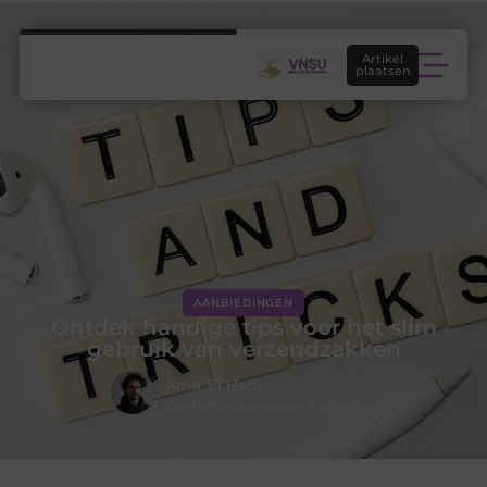
Artikel
plaatsen
AANBIEDINGEN
Ontdek handige tips voor het slim
gebruik van verzendzakken
Amir El Hadi
Contentontwikkelaar & Schrijver