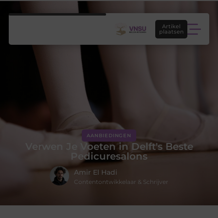
Artikel
plaatsen
AANBIEDINGEN
Verwen Je Voeten in Delft's Beste
Pedicuresalons
Amir El Hadi
Contentontwikkelaar & Schrijver