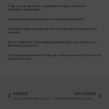
Frigo Group: specialist in gekoeld transport en slimme
logistieke oplossingen
Noppenfolie als beschermend verpakkingsmateriaal
Kleiduifschieten op eigen terrein: een sportieve activiteit voor
groepen
Sitcon: Specialist in beveiligingsoplossingen, spy camera's en
professioneel advies
Fysiotherapie Berkel en Rodenrijs: werken aan herstel, kracht en
soepel bewegen
VORIGE
VOLGENDE
Hoe creëer je een duurzame sportomgeving?
Ontdek de Belangrijke Rol van een Notaris in Deventer