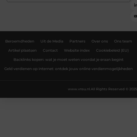
Beroemdheden
Uit de Media
Partners
Over ons
Ons team
Artikel plaatsen
Contact
Website index
Cookiebeleid (EU)
Backlinks kopen: wat je moet weten voordat je eraan begint
Geld verdienen op internet: ontdek jouw online verdienmogelijkheden
www.vnsu.nl.
All Rights Reserved © 2025