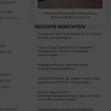
eid bent.
de stad
Waarom Buienradar Deventer je
Nieuwe Beste Vriend is
l voor je
RECENTE BERICHTEN
Zo plan je een tuinrenovatie in Zwolle
zonder verrassingen
Het
Frigo Group: specialist in gekoeld
transport en slimme logistieke
eld te
oplossingen
Noppenfolie als beschermend
verpakkingsmateriaal
cteren
Kleiduifschieten op eigen terrein: een
rische
sportieve activiteit voor groepen
ingen
Sitcon: Specialist in
beveiligingsoplossingen, spy camera's
en professioneel advies
ritmen en
Fysiotherapie Berkel en Rodenrijs: