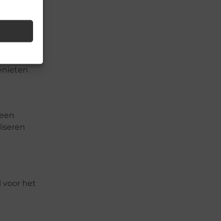
ten. “Ik
et
 keer
genieten
 een
liseren
 voor het