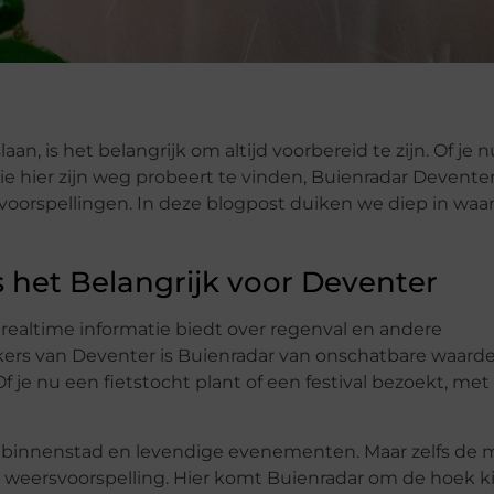
an, is het belangrijk om altijd voorbereid te zijn. Of je 
die hier zijn weg probeert te vinden, Buienradar Deventer
orspellingen. In deze blogpost duiken we diep in wa
 het Belangrijk voor Deventer
 realtime informatie biedt over regenval en andere
rs van Deventer is Buienradar van onschatbare waard
f je nu een fietstocht plant of een festival bezoekt, met
e binnenstad en levendige evenementen. Maar zelfs de 
 weersvoorspelling. Hier komt Buienradar om de hoek ki