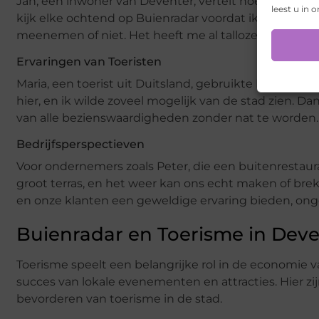
Jan, een inwoner van Deventer, vertelt hoe Buienradar
leest u in 
kijk elke ochtend op Buienradar voordat ik de deur u
meenemen of niet. Het heeft me al talloze keren ger
Ervaringen van Toeristen
Maria, een toerist uit Duitsland, gebruikte Buienrada
hier, en ik wilde zoveel mogelijk van de stad zien. D
van alle bezienswaardigheden zonder nat te worden.
Bedrijfsperspectieven
Voor ondernemers zoals Peter, die een buitenrestaur
groot terras, en het weer kan ons echt maken of bre
en onze klanten een geweldige ervaring bieden, ong
Buienradar en Toerisme in Dev
Toerisme speelt een belangrijke rol in de economie v
succes van lokale evenementen en attracties. Hier z
bevorderen van toerisme in de stad.