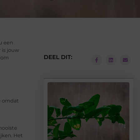
nu een
 is jouw
DEEL DIT:
arom
e omdat
mooiste
jken. Het