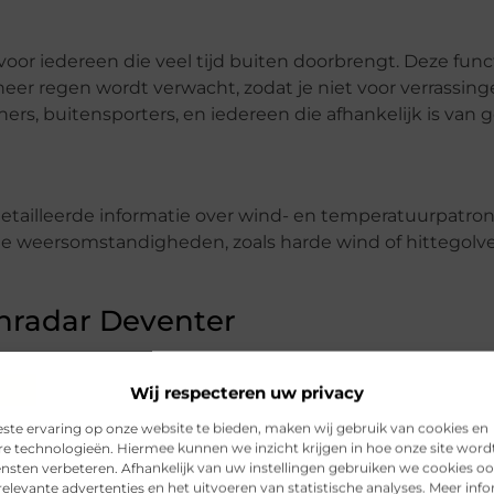
voor iedereen die veel tijd buiten doorbrengt. Deze func
eer regen wordt verwacht, zodat je niet voor verrassin
ers, buitensporters, en iedereen die afhankelijk is van 
etailleerde informatie over wind- en temperatuurpatron
me weersomstandigheden, zoals harde wind of hittegolve
nradar Deventer
het leven van mensen in Deventer beïnvloedt, hebben w
Wij respecteren uw privacy
halen van locals, toeristen, en bedrijven die dagelijks
ste ervaring op onze website te bieden, maken wij gebruik van cookies en
re technologieën. Hiermee kunnen we inzicht krijgen in hoe onze site word
ensten verbeteren. Afhankelijk van uw instellingen gebruiken we cookies oo
elevante advertenties en het uitvoeren van statistische analyses. Meer inf