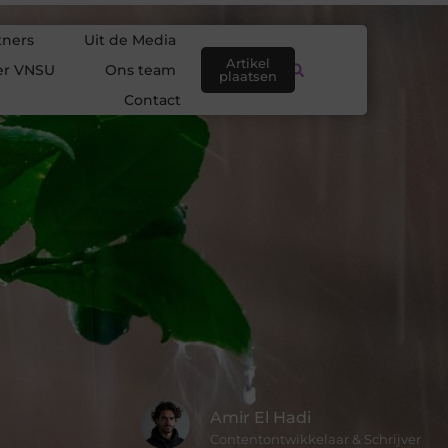
tners
Uit de Media
Artikel
er VNSU
Ons team
plaatsen
Contact
Amir El Hadi
Contentontwikkelaar & Schrijver