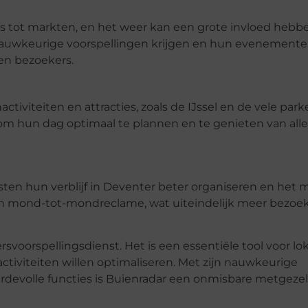
ls tot markten, en het weer kan een grote invloed hebb
nauwkeurige voorspellingen krijgen en hun evenemente
den bezoekers.
tiviteiten en attracties, zoals de IJssel en de vele park
m hun dag optimaal te plannen en te genieten van alle
ten hun verblijf in Deventer beter organiseren en het 
en en mond-tot-mondreclame, wat uiteindelijk meer bezoe
voorspellingsdienst. Het is een essentiële tool voor lo
ctiviteiten willen optimaliseren. Met zijn nauwkeurige
ardevolle functies is Buienradar een onmisbare metgezel