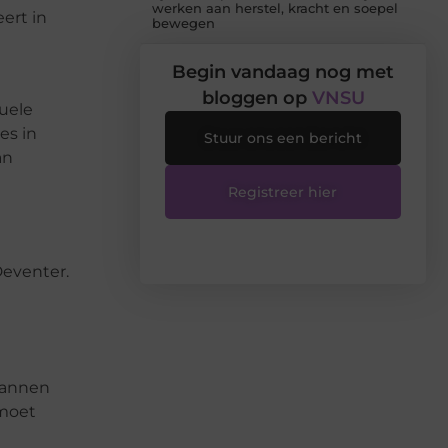
werken aan herstel, kracht en soepel
ert in
bewegen
Begin vandaag nog met
bloggen op
VNSU
tuele
es in
Stuur ons een bericht
an
Registreer hier
Deventer.
plannen
 moet