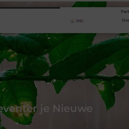
Par
Ov
venter je Nieuwe