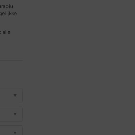
araplu
elijkse
 alle
▼
▼
▼