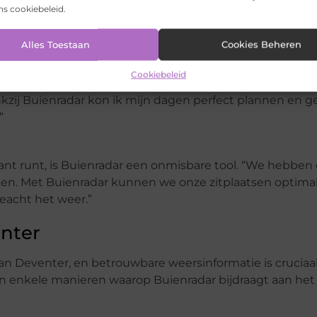
 hem helpt bij het plannen van zijn dagelijkse fietstoch
ons cookiebeleid.
itga. Het is geweldig om te weten of ik een regenjas mo
ed van een nat pak!”
Alles Toestaan
Cookies Beheren
Cookiebeleid
r tijdens haar bezoek aan Deventer. “Het was mijn eerste
ankzij Buienradar kon ik mijn dagen perfect plannen en 
”
ant runt, is Buienradar een onmisbare tool. “We hebben
ken. Met Buienradar kunnen we onze zitplaatsen optima
eacht het weer.”
enter
an Deventer, en betrouwbare weersinformatie is cruciaal
ijn enkele manieren waarop Buienradar bijdraagt aan het