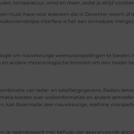
uien, temperatuur, wind en meer, zodat je altijd voorber
k een must-have voor iedereen die in Deventer woont of 
iksvriendelijke interface is het een onmisbare metgeze
logie om nauwkeurige weersvoorspellingen te bieden. 
en en andere meteorologische bronnen om een helder be
combinatie van radar- en satellietgegevens. Radars dete
informatie bieden over wolkenformaties en andere atmosfe
 kan Buienradar zeer nauwkeurige, realtime voorspell
en ze geanalyseerd met behulp van geavanceerde algo