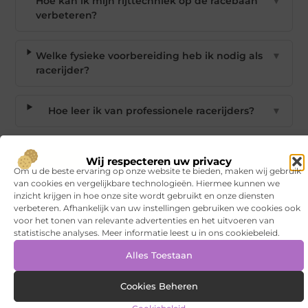
Hoe kan ik mijn rijttechniek op de racebaan
▼
verbeteren?
Welke fysieke voorbereiding heb ik nodig als
▼
racerijder?
Hoe leer ik van professionele racerijders?
▼
Waarom is doelstelling en evaluatie
▼
Wij respecteren uw privacy
belangrijk voor verbetering?
Om u de beste ervaring op onze website te bieden, maken wij gebruik
van cookies en vergelijkbare technologieën. Hiermee kunnen we
inzicht krijgen in hoe onze site wordt gebruikt en onze diensten
Goed artikel? Deel hem dan op:
verbeteren. Afhankelijk van uw instellingen gebruiken we cookies ook
voor het tonen van relevante advertenties en het uitvoeren van
statistische analyses. Meer informatie leest u in ons cookiebeleid.
X
Facebook
Pinterest
LinkedIn
Email
(Twitter)
Alles Toestaan
Tags en Categorieën:
Cookies Beheren
Aanbiedingen