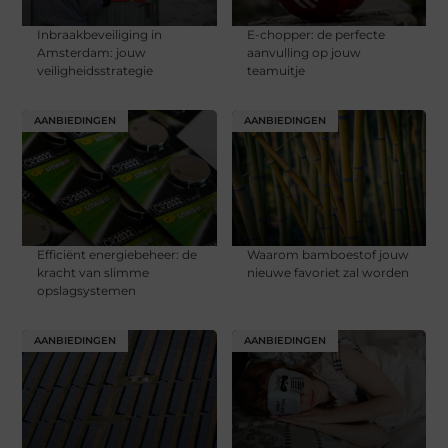
Inbraakbeveiliging in
E-chopper: de perfecte
Amsterdam: jouw
aanvulling op jouw
veiligheidsstrategie
teamuitje
AANBIEDINGEN
AANBIEDINGEN
Efficiënt energiebeheer: de
Waarom bamboestof jouw
kracht van slimme
nieuwe favoriet zal worden
opslagsystemen
AANBIEDINGEN
AANBIEDINGEN