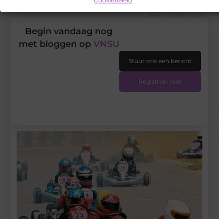
Cookiebeleid
DEEL DIT:
Begin vandaag nog
met bloggen op
VNSU
Stuur ons een bericht
Registreer hier