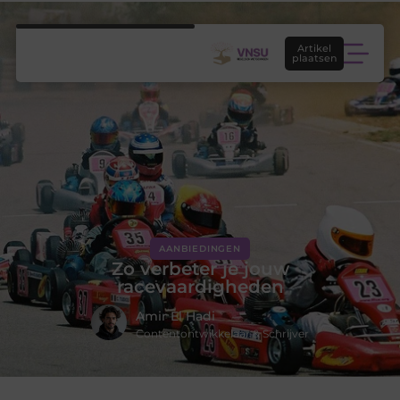
Artikel
plaatsen
AANBIEDINGEN
Zo verbeter je jouw
racevaardigheden
Amir El Hadi
Contentontwikkelaar & Schrijver