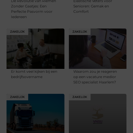
De Revolutie van Riemen
Elastische Veters voor
Zonder Gaatjes: Een
Senioren: Gemak en
Perfecte Pasvorm voor
Comfort
Iedereen
ZAKELIJK
ZAKELIJK
Er komt veel kijken bij een
Waarom zou je reageren
bedrijfsovername
op een vacature medior
SEO specialist Haarlem?
ZAKELIJK
ZAKELIJK