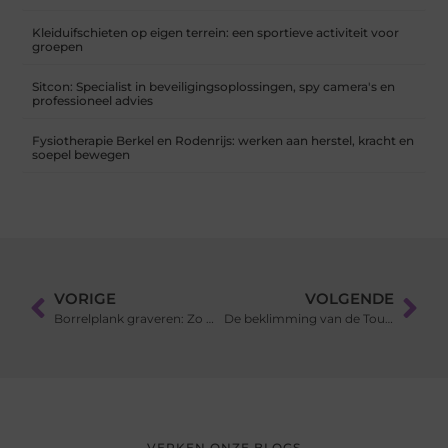
Kleiduifschieten op eigen terrein: een sportieve activiteit voor
groepen
Sitcon: Specialist in beveiligingsoplossingen, spy camera's en
professioneel advies
Fysiotherapie Berkel en Rodenrijs: werken aan herstel, kracht en
soepel bewegen
VORIGE
VOLGENDE
Borrelplank graveren: Zo maak je een uniek en persoonlijk kunstwerk
De beklimming van de Toubkal: voorbereiding & seizoenen
VERKEN ONZE BLOGS