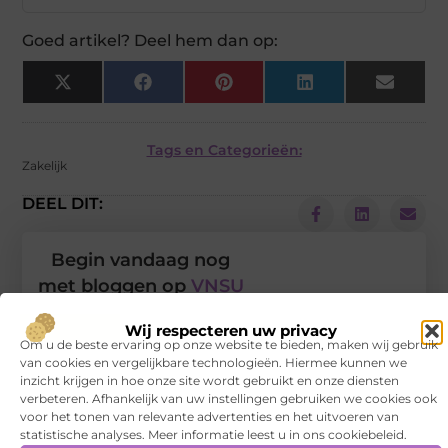
Goed artikel? Deel hem dan op:
X
Facebook
Pinterest
LinkedIn
Email
(Twitter)
Tags en Categorieën:
Zakelijk
DEEL DIT:
Begin vandaag nog
met bloggen op
VNSU
Stuur ons een bericht
Wij respecteren uw privacy
Om u de beste ervaring op onze website te bieden, maken wij gebruik
van cookies en vergelijkbare technologieën. Hiermee kunnen we
Registreer hier
inzicht krijgen in hoe onze site wordt gebruikt en onze diensten
verbeteren. Afhankelijk van uw instellingen gebruiken we cookies ook
voor het tonen van relevante advertenties en het uitvoeren van
statistische analyses. Meer informatie leest u in ons cookiebeleid.