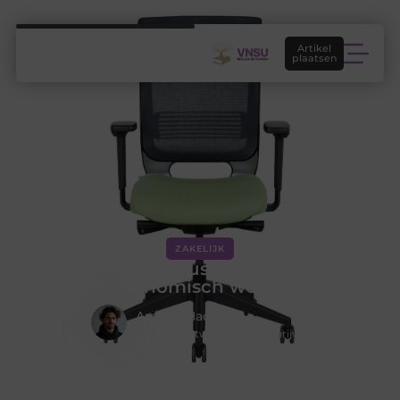
Artikel
plaatsen
ZAKELIJK
Ahrend bureaustoel 2020 voor
ergonomisch werken
Amir El Hadi
Contentontwikkelaar & Schrijver