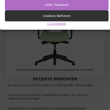
Alles Toestaan
Cookies Beheren
Cookiebeleid
Ahrend bureaustoel 2020 voor ergonomisch werken
RECENTE BERICHTEN
Zo plan je een tuinrenovatie in Zwolle zonder verrassingen
Frigo Group: specialist in gekoeld transport en slimme
logistieke oplossingen
Noppenfolie als beschermend verpakkingsmateriaal