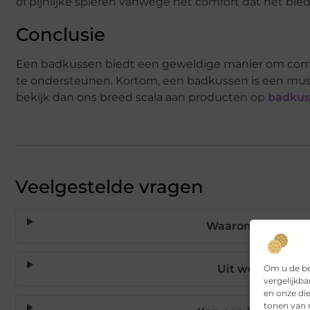
of pijnlijke spieren vanwege het comfort dat het bied
Conclusie
Een badkussen biedt een geweldige manier om comfor
te ondersteunen. Kortom, een badkussen is een must 
bekijk dan ons breed scala aan producten op
badkus
Veelgestelde vragen
Waarom is een ba
Om u de be
Uit welk materi
vergelijkba
en onze di
tonen van r