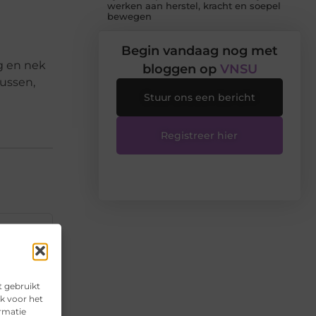
werken aan herstel, kracht en soepel
bewegen
Begin vandaag nog met
g en nek
bloggen op
VNSU
kussen,
Stuur ons een bericht
Registreer hier
▼
▼
t gebruikt
k voor het
ormatie