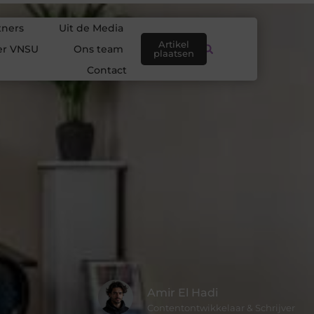
tners
Uit de Media
Artikel
er VNSU
Ons team
plaatsen
Contact
Amir El Hadi
Contentontwikkelaar & Schrijver