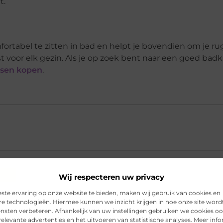
t.
tabel te zitten in bad en helpt je bovendien om je ru
voor elk gezin. Als je op zoek bent naar een goed bad
sen kopen
.
dkussen goed voor kinderen?
Wij respecteren uw privacy
ste ervaring op onze website te bieden, maken wij gebruik van cookies en
aal bestaat een badkussen?
re technologieën. Hiermee kunnen we inzicht krijgen in hoe onze site word
ensten verbeteren. Afhankelijk van uw instellingen gebruiken we cookies oo
elevante advertenties en het uitvoeren van statistische analyses. Meer inf