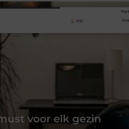
Par
Ov
must voor elk gezin