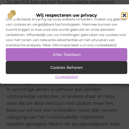
Ja, de VvE kan via het huishoudelijk reglement
regels stellen over het gebruik van
Wij respecteren uw privacy
gemeenschappelijke parkeerplaatsen. Voor
Om u de beste ervaring op onze website te bieden, maken wij gebruik
privéplekken die via de splitsingsakte zijn
van cookies en vergelijkbare technologieën. Hiermee kunnen we
toegewezen aan een specifieke eigenaar, heeft
inzicht krijgen in hoe onze site wordt gebruikt en onze diensten
verbeteren. Afhankelijk van uw instellingen gebruiken we cookies ook
de VvE minder bevoegdheid. Laat de
voor het tonen van relevante advertenties en het uitvoeren van
splitsingsakte beoordelen door een juridisch
statistische analyses. Meer informatie leest u in ons cookiebeleid.
adviseur als er onduidelijkheid bestaat over de
Alles Toestaan
bevoegdheden van de VvE.
Cookies Beheren
Mag een eigenaar zijn parkeerplek verhuren aan
iemand van buiten de VvE?
Cookiebeleid
Dat hangt af van wat er in de splitsingsakte staat.
In sommige akten is verhuur aan derden
uitdrukkelijk verboden, in andere staat er niets
over. Als de akte verhuur niet uitsluit maar het
bestuur wil het wel verbieden, moet dat via een
wijziging van het huishoudelijk reglement
worden geregeld. Neem dit als agendapunt mee