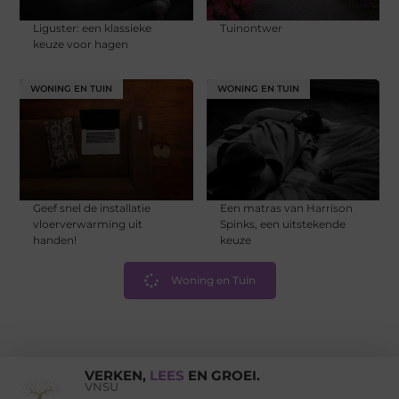
Liguster: een klassieke
Tuinontwer
keuze voor hagen
WONING EN TUIN
WONING EN TUIN
Geef snel de installatie
Een matras van Harrison
vloerverwarming uit
Spinks, een uitstekende
handen!
keuze
Woning en Tuin
VERKEN,
LEES
EN GROEI.
VNSU