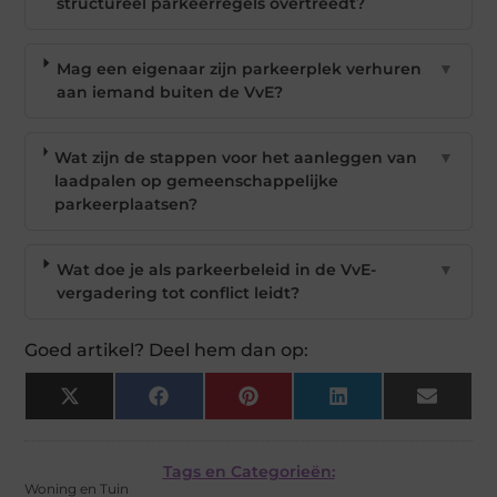
structureel parkeerregels overtreedt?
Mag een eigenaar zijn parkeerplek verhuren
▼
aan iemand buiten de VvE?
Wat zijn de stappen voor het aanleggen van
▼
laadpalen op gemeenschappelijke
parkeerplaatsen?
Wat doe je als parkeerbeleid in de VvE-
▼
vergadering tot conflict leidt?
Goed artikel? Deel hem dan op:
X
Facebook
Pinterest
LinkedIn
Email
(Twitter)
Tags en Categorieën:
Woning en Tuin