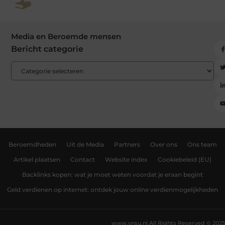
Media en Beroemde mensen
Bericht categorie
Beroemdheden
Uit de Media
Partners
Over ons
Ons team
Artikel plaatsen
Contact
Website index
Cookiebeleid (EU)
Backlinks kopen: wat je moet weten voordat je eraan begint
Geld verdienen op internet: ontdek jouw online verdienmogelijkheden
www.vnsu.nl.
All Rights Reserved © 2025