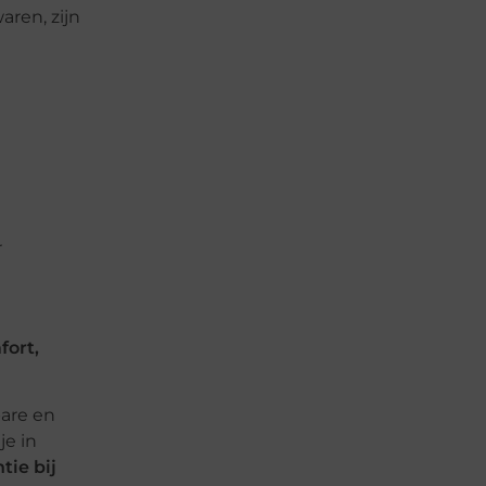
aren, zijn
r
fort,
are en
je in
ie bij