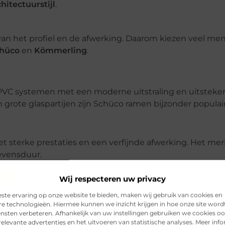
hitectuurstijl
.
 van het profiel en de afwerking. Daarom kiezen veel me
hüco
en
Kömmerling
.
 PVC systemen met een moderne uitstraling en uitstek
grote glaspartijen zijn Schüco ramen bijzonder populair
terke prestaties en een verfijnde afwerking. Het mer
evensduur.
an ramen die niet alleen mooi ogen, maar ook jarenlang
Wij respecteren uw privacy
ste ervaring op onze website te bieden, maken wij gebruik van cookies en
re technologieën. Hiermee kunnen we inzicht krijgen in hoe onze site word
ensten verbeteren. Afhankelijk van uw instellingen gebruiken we cookies oo
erhoudsgemak
. Waar houten ramen regelmatig geschu
elevante advertenties en het uitvoeren van statistische analyses. Meer inf