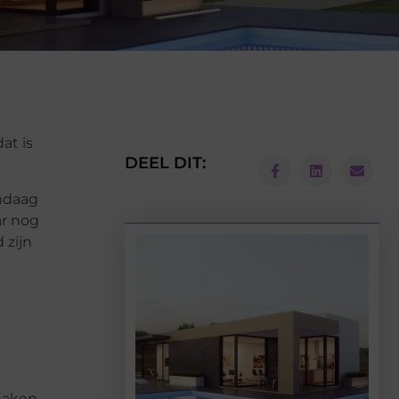
at is
DEEL DIT:
andaag
ar nog
 zijn
 maken