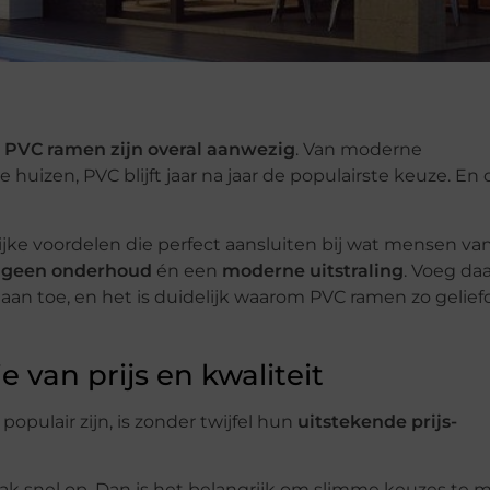
:
PVC ramen zijn overal aanwezig
. Van moderne
izen, PVC blijft jaar na jaar de populairste keuze. En d
jke voordelen die perfect aansluiten bij wat mensen v
,
geen onderhoud
én een
moderne uitstraling
. Voeg da
aan toe, en het is duidelijk waarom PVC ramen zo geliefd
 van prijs en kwaliteit
populair zijn, is zonder twijfel hun
uitstekende prijs-
aak snel op. Dan is het belangrijk om slimme keuzes te