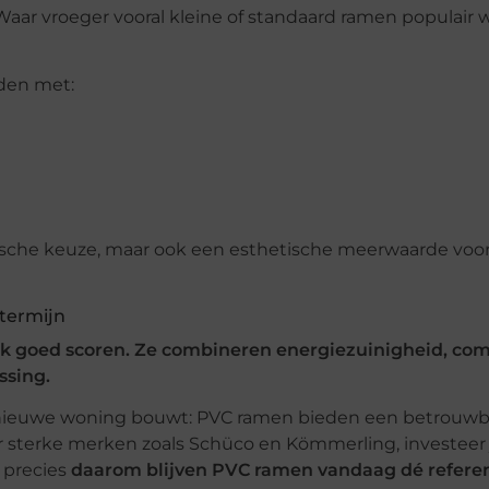
aar vroeger vooral kleine of standaard ramen populair w
den met:
tische keuze, maar ook een esthetische meerwaarde voo
 termijn
ak goed scoren. Ze combineren energiezuinigheid, com
ssing.
g nieuwe woning bouwt: PVC ramen bieden een betrouwb
 sterke merken zoals Schüco en Kömmerling, investeer 
n precies
daarom blijven PVC ramen vandaag dé referent