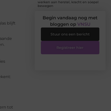
werken aan herstel, kracht en soepel
bewegen
Begin vandaag nog met
s blijft
bloggen op
VNSU
Stuur ons een bericht
taande
en.
Registreer hier
ies
ekent:
ern tot