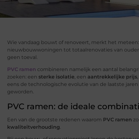
Wie vandaag bouwt of renoveert, merkt het meteen
nieuwbouwwoningen tot totaalrenovaties van oudere hu
geen toeval.
PVC ramen
combineren namelijk een aantal belangri
zoeken: een
sterke isolatie
, een
aantrekkelijke prijs
eens de technologische evolutie van de laatste jaren 
geworden.
PVC ramen: de ideale combinatie
Een van de grootste redenen waarom
PVC ramen
zo 
kwaliteitverhouding
.
Bij een bouw- of renovatieproject lopen de kosten v