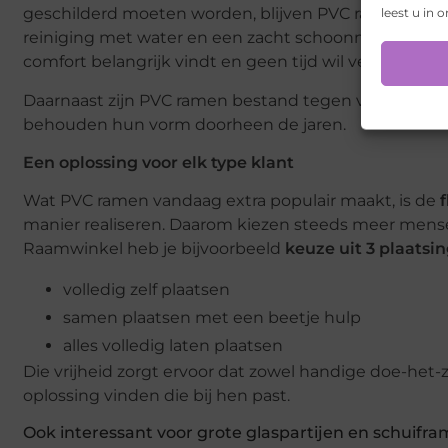
leest u in 
geschilderd moeten worden, blijven PVC ramen ja
reiniging met water en een zacht schoonmaakmiddel 
comfort belangrijk vindt en geen tijd wil verliezen a
Daarnaast zijn PVC ramen bestand tegen vocht, win
behouden hun vorm doorheen de jaren.
Een oplossing voor elk type klant
Wat PVC ramen vandaag extra populair maakt, is de
f
manier realiseren. Daarom kiezen steeds meer mensen 
Raamwinkel heb je bijvoorbeeld
keuze uit 3 plaatsi
volledig zelf plaatsen
samen plaatsen met een beetje hulp
alles volledig laten plaatsen
Die vrijheid zorgt ervoor dat zowel handige doe-het-z
oplossing vinden die bij hen past.
Ook interessant voor grote glaspartijen en schuifr