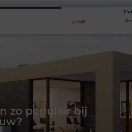
Par
Ov
 zo populair bij
ouw?