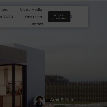
tners
Uit de Media
Artikel
er VNSU
Ons team
plaatsen
Contact
Amir El Hadi
Contentontwikkelaar & Schrijver