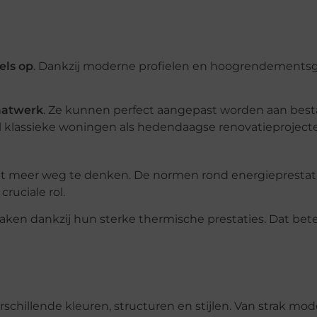
els op
. Dankzij moderne profielen en hoogrendementsgla
maatwerk
. Ze kunnen perfect aangepast worden aan bes
l klassieke woningen als hedendaagse renovatieproject
et meer weg te denken. De normen rond energieprestat
ruciale rol.
en dankzij hun sterke thermische prestaties. Dat bet
schillende kleuren, structuren en stijlen. Van strak mod