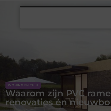
WONING EN TUIN
Waarom zijn PVC ramen
renovaties én nieuwb