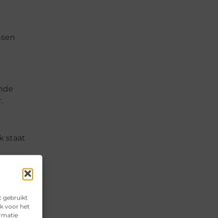
nsen
ende
.
k staat
t gebruikt
k voor het
urd en
ormatie