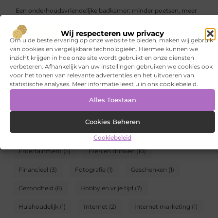
Een onderhoudsvriendelijke badkamer: minder poetsen, meer
genieten
Wij respecteren uw privacy
CATEGORIEËN
Om u de beste ervaring op onze website te bieden, maken wij gebruik
van cookies en vergelijkbare technologieën. Hiermee kunnen we
inzicht krijgen in hoe onze site wordt gebruikt en onze diensten
Aanbiedingen
(94)
Architectuur
(1)
verbeteren. Afhankelijk van uw instellingen gebruiken we cookies ook
voor het tonen van relevante advertenties en het uitvoeren van
Auto's en Motoren
(4)
Banen en opleidingen
(7)
statistische analyses. Meer informatie leest u in ons cookiebeleid.
Beauty en verzorging
(7)
Bedrijven
(18)
Bloemen
(1)
Alles Toestaan
Blog
(5)
Cadeau
(1)
Dienstverlening
(19)
Cookies Beheren
Electronica en Computers
(7)
Energie
(6)
Cookiebeleid
Entertainment
(5)
Eten en drinken
(10)
Financieel
(3)
Fotografie
(1)
Geschenken
(1)
Gezondheid
(6)
Hobby en vrije tijd
(7)
Huishoudelijk
(1)
Internet
(2)
Internet marketing
(1)