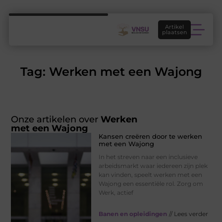
Artikel
plaatsen
Tag: Werken met een Wajong
Onze artikelen over
Werken
met een Wajong
Kansen creëren door te werken
met een Wajong
In het streven naar een inclusieve
arbeidsmarkt waar iedereen zijn plek
kan vinden, speelt werken met een
Wajong een essentiële rol. Zorg om
Werk, actief
Banen en opleidingen
// Lees verder