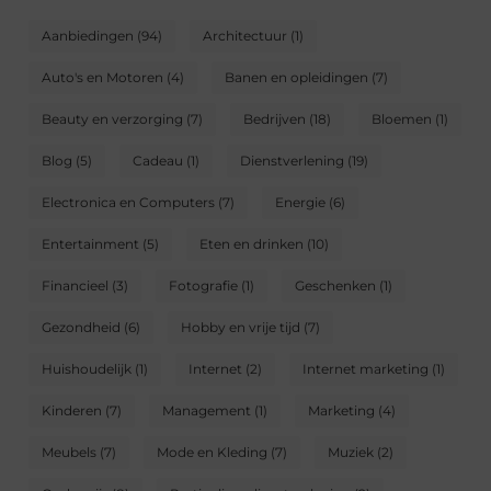
Aanbiedingen
(94)
Architectuur
(1)
Auto's en Motoren
(4)
Banen en opleidingen
(7)
Beauty en verzorging
(7)
Bedrijven
(18)
Bloemen
(1)
Blog
(5)
Cadeau
(1)
Dienstverlening
(19)
Electronica en Computers
(7)
Energie
(6)
Entertainment
(5)
Eten en drinken
(10)
Financieel
(3)
Fotografie
(1)
Geschenken
(1)
Gezondheid
(6)
Hobby en vrije tijd
(7)
Huishoudelijk
(1)
Internet
(2)
Internet marketing
(1)
Kinderen
(7)
Management
(1)
Marketing
(4)
Meubels
(7)
Mode en Kleding
(7)
Muziek
(2)