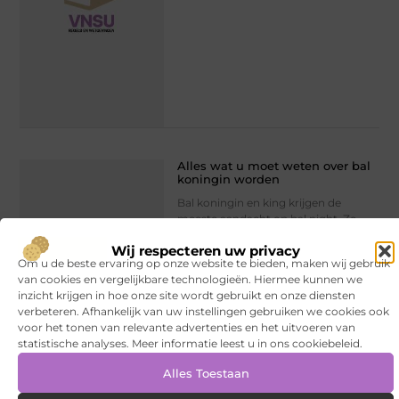
Alles wat u moet weten over bal
koningin worden
Bal koningin en king krijgen de
meeste aandacht op bal night. Ze
krijgen een kroon tijdens de nacht
Wij respecteren uw privacy
zelf en het is altijd een groot
Om u de beste ervaring op onze website te bieden, maken wij gebruik
van cookies en vergelijkbare technologieën. Hiermee kunnen we
Mode en Kleding
// Lees verder »
inzicht krijgen in hoe onze site wordt gebruikt en onze diensten
verbeteren. Afhankelijk van uw instellingen gebruiken we cookies ook
voor het tonen van relevante advertenties en het uitvoeren van
statistische analyses. Meer informatie leest u in ons cookiebeleid.
Alles Toestaan