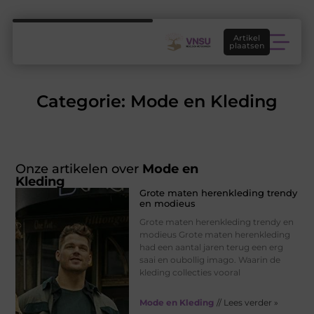
Artikel
plaatsen
Categorie: Mode en Kleding
Onze artikelen over
Mode en
Kleding
Grote maten herenkleding trendy
en modieus
Grote maten herenkleding trendy en
modieus Grote maten herenkleding
had een aantal jaren terug een erg
saai en oubollig imago. Waarin de
kleding collecties vooral
Mode en Kleding
// Lees verder »