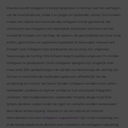
Meestal wordt collageen meestal besproken in termen van het verhogen
van de huid productie, zodat u er jonger en stralender uitziet. Ons lichaam
maakt van nature een eiwit aan dat collageen wordt genoemd. We
vertrouwen op collageen, een belangrijk structureel element van het
menselijk lichaam om het haar, de spieren, de gezondheid van onze huid,
botten, gewrichten en spijsverteringsstelsel te behouden. Hoewel ons
lichaam veel collageen kan produceren als we jong zijn, ongeveer
halverwege de twintig. Ons lichaam begint jaarlijks ongeveer 1% minder
collageen te produceren. Onze collageen spiegels zijn mogelijk met
maar liefst 30% gedaald tegen de tijd dat we halverwege de veertig zijn.
Dit kan in verschillende snelheden gebeuren, afhankelijk van de
omgeving en manier van leven. Zonder collageen worden onze cellen
rekbaarder, zwakker en dunner omdat ze hun structurele integriteit
verliezen. Veel huidproblemen, waaronder rimpels, droge huid, fijne
lijntjes, donkere wallen onder de ogen en cellulitis worden veroorzaakt
door deze achteruitgang. Hoewel er tal van interne en externe
alternatieven voor een
collageen supplement
zijn, is het verstandig om
in de eerste plaats na te denken over manieren om collageen uitputting