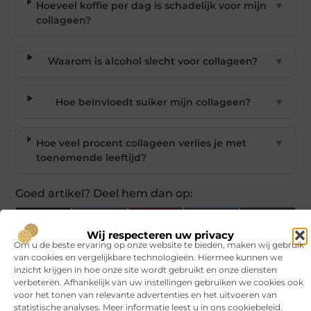
Hoeveel koffie per dag is schadelijk voor mijn
▼
collageen?
Waarom is alcohol slecht voor collageen?
▼
Hoe beïnvloedt suiker mijn collageen?
▼
Hoe veel procent collageen verlies je met
▼
toenemende leeftijd?
Goed artikel? Deel hem dan op:
X
Facebook
Pinterest
LinkedIn
Email
Wij respecteren uw privacy
(Twitter)
Om u de beste ervaring op onze website te bieden, maken wij gebruik
van cookies en vergelijkbare technologieën. Hiermee kunnen we
Tags en Categorieën:
inzicht krijgen in hoe onze site wordt gebruikt en onze diensten
Beauty en verzorging
verbeteren. Afhankelijk van uw instellingen gebruiken we cookies ook
voor het tonen van relevante advertenties en het uitvoeren van
DEEL DIT:
statistische analyses. Meer informatie leest u in ons cookiebeleid.