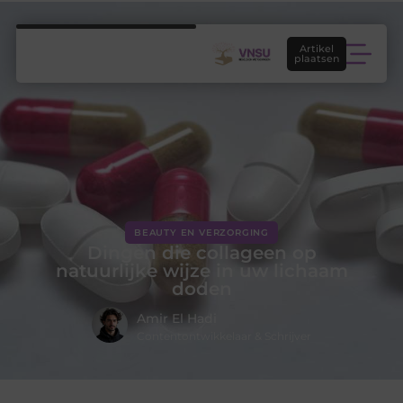
Artikel
plaatsen
BEAUTY EN VERZORGING
Dingen die collageen op
natuurlijke wijze in uw lichaam
doden
Amir El Hadi
Contentontwikkelaar & Schrijver