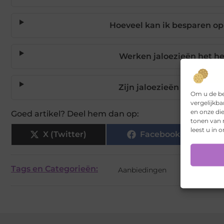
Hoeveel kan ik besparen op
Werken jaloezieën het hel
Zijn jaloezieën een goed
Om u de be
vergelijkba
en onze di
Goed artikel? Deel hem dan op:
tonen van r
leest u in 
X (Twitter)
Facebook
Tags en Categorieën:
Aanbiedingen