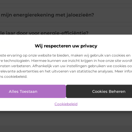
 mijn energierekening met jaloezieën?
e jaar door voor energie-efficiëntie?
Wij respecteren uw privacy
e investering voor energiebesparing?
ste ervaring op onze website te bieden, maken wij gebruik van cookies en
re technologieën. Hiermee kunnen we inzicht krijgen in hoe onze site word
ensten verbeteren. Afhankelijk van uw instellingen gebruiken we cookies oo
elevante advertenties en het uitvoeren van statistische analyses. Meer inf
ons cookiebeleid.
Pinterest
LinkedIn
Ema
Alles Toestaan
Cookies Beheren
Cookiebeleid