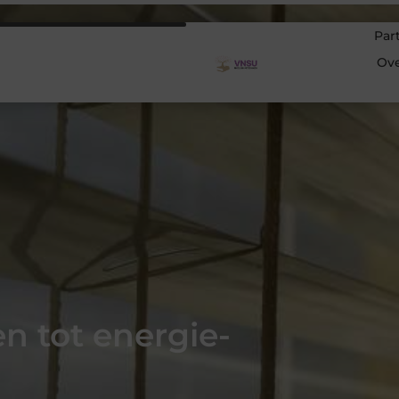
Par
Ov
n tot energie-