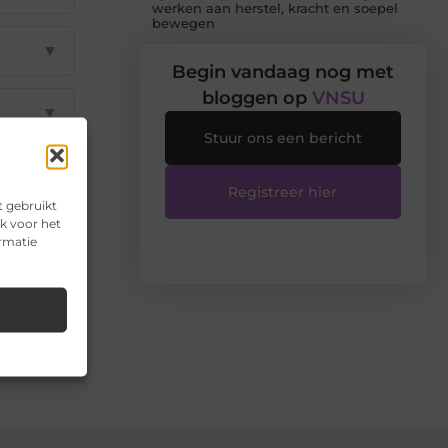
werken aan herstel, kracht en soepel
bewegen
▼
Begin vandaag nog met
bloggen op
VNSU
▼
Stuur ons een bericht
▼
Registreer hier
t gebruikt
k voor het
ormatie
il