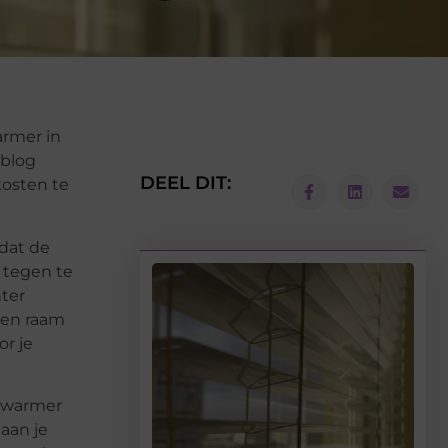
rmer in
 blog
DEEL DIT:
kosten te
dat de
 tegen te
ter
een raam
or je
n warmer
gaan je