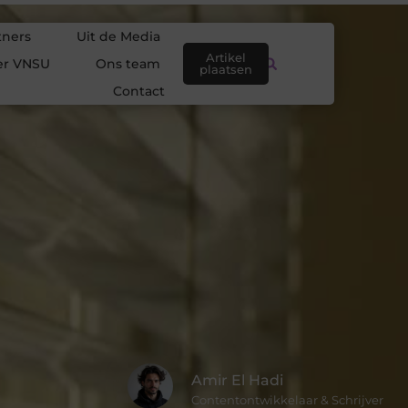
tners
Uit de Media
Artikel
er VNSU
Ons team
plaatsen
Contact
Amir El Hadi
Contentontwikkelaar & Schrijver