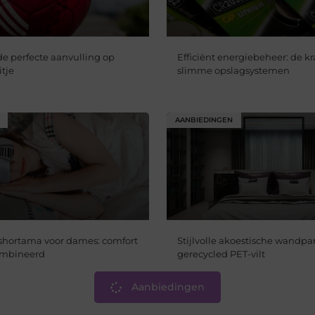
de perfecte aanvulling op
Efficiënt energiebeheer: de k
tje
slimme opslagsystemen
AANBIEDINGEN
shortama voor dames: comfort
Stijlvolle akoestische wandp
combineerd
gerecycled PET-vilt
Aanbiedingen