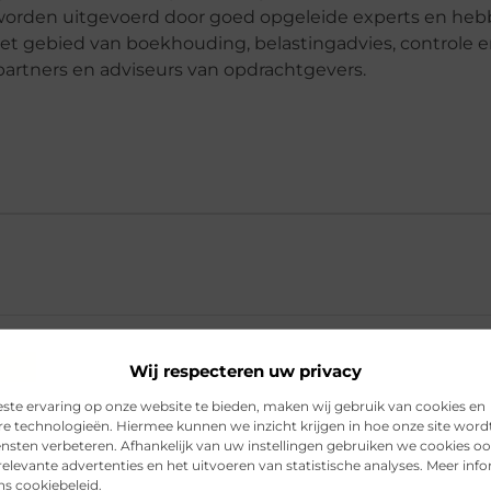
s worden uitgevoerd door goed opgeleide experts en heb
het gebied van boekhouding, belastingadvies, controle 
gpartners en adviseurs van opdrachtgevers.
 van een IT Auditor bij StackOps?
Wij respecteren uw privacy
ste ervaring op onze website te bieden, maken wij gebruik van cookies en
g en opleiding zijn vereist?
re technologieën. Hiermee kunnen we inzicht krijgen in hoe onze site word
ensten verbeteren. Afhankelijk van uw instellingen gebruiken we cookies oo
elevante advertenties en het uitvoeren van statistische analyses. Meer inf
 voor deze IT Auditor positie?
ons cookiebeleid.