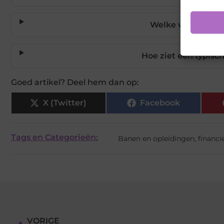
Welke voordelen b
Hoe ziet een typisch
Goed artikel? Deel hem dan op:
X (Twitter)
Facebook
Tags en Categorieën:
Banen en opleidingen
,
financi
VORIGE