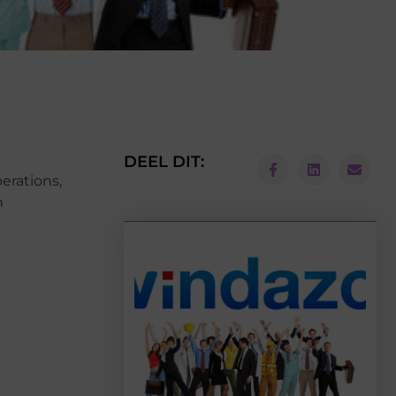
DEEL DIT:
erations,
n