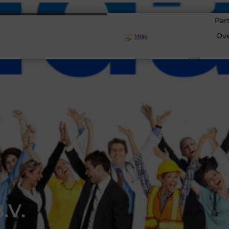
Par
Ov
.V.