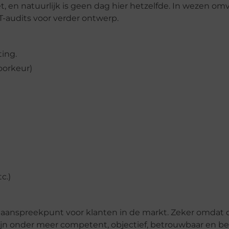
et, en natuurlijk is geen dag hier hetzelfde. In wezen o
T-audits voor verder ontwerp.
ting.
voorkeur)
c.)
het aanspreekpunt voor klanten in de markt. Zeker omdat 
 zijn onder meer competent, objectief, betrouwbaar en b