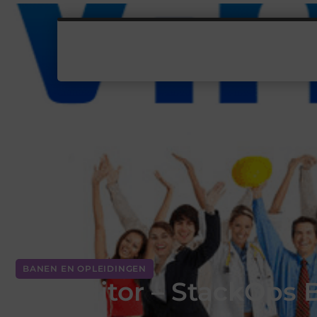
BANEN EN OPLEIDINGEN
IT Auditor – StackOps B