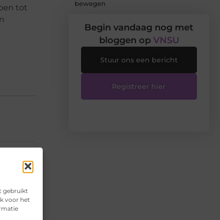
bewegen
ben tot
en
Begin vandaag nog met
bloggen op
VNSU
Stuur ons een bericht
Registreer hier
▼
▼
t gebruikt
k voor het
ormatie
▼