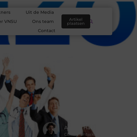
tners
Uit de Media
Artikel
er VNSU
Ons team
plaatsen
Contact
Amir El Hadi
Contentontwikkelaar & Schrijver