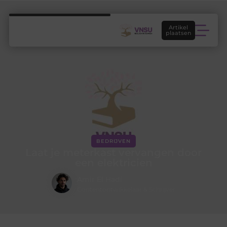
Artikel
plaatsen
BEDRIJVEN
Laat je meterkast vervangen door
een elektricien
Amir El Hadi
Contentontwikkelaar & Schrijver