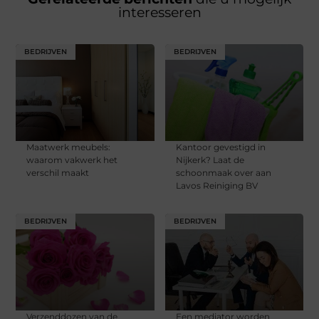
interesseren
BEDRIJVEN
BEDRIJVEN
Maatwerk meubels:
Kantoor gevestigd in
waarom vakwerk het
Nijkerk? Laat de
verschil maakt
schoonmaak over aan
Lavos Reiniging BV
BEDRIJVEN
BEDRIJVEN
Verzenddozen van de
Een mediator worden