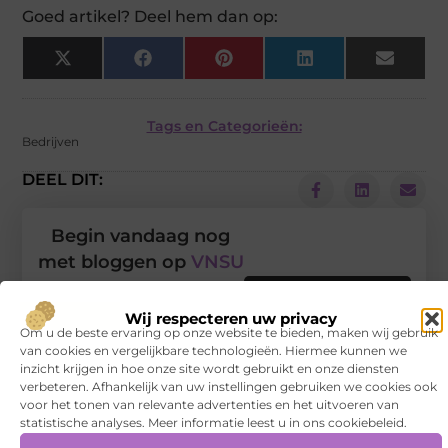
Goed artikel? Deel hem dan op:
X
Facebook
Pinterest
LinkedIn
Email
(Twitter)
Tags en Categorieën:
Bedrijven
DEEL DIT:
Begin vandaag nog
met bloggen op
VNSU
Stuur ons een bericht
Wij respecteren uw privacy
Om u de beste ervaring op onze website te bieden, maken wij gebruik
Registreer hier
van cookies en vergelijkbare technologieën. Hiermee kunnen we
inzicht krijgen in hoe onze site wordt gebruikt en onze diensten
verbeteren. Afhankelijk van uw instellingen gebruiken we cookies ook
voor het tonen van relevante advertenties en het uitvoeren van
statistische analyses. Meer informatie leest u in ons cookiebeleid.