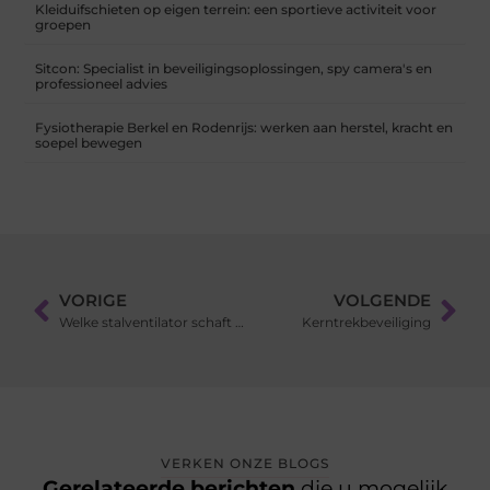
Kleiduifschieten op eigen terrein: een sportieve activiteit voor
groepen
Sitcon: Specialist in beveiligingsoplossingen, spy camera's en
professioneel advies
Fysiotherapie Berkel en Rodenrijs: werken aan herstel, kracht en
soepel bewegen
VORIGE
VOLGENDE
Welke stalventilator schaft u aan?
Kerntrekbeveiliging
VERKEN ONZE BLOGS
Gerelateerde berichten
die u mogelijk