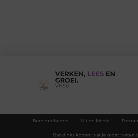
VERKEN,
LEES
EN
GROEI.
VNSU
Beroemdheden
Uit de Media
Partne
Backlinks kopen: wat je moet weten v