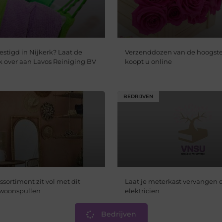
estigd in Nijkerk? Laat de
Verzenddozen van de hoogste 
over aan Lavos Reiniging BV
koopt u online
BEDRIJVEN
sortiment zit vol met dit
Laat je meterkast vervangen 
 woonspullen
elektricien
Bedrijven