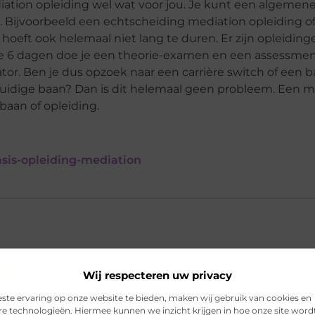
diation opleiding wel wat voor jou. Je kunt een algemen
. Bijvoorbeeld een echtscheiding mediation opleiding o
hoeft ook helemaal niet lang te duren. Er zijn opleiding
e 6 dagen doe je een theorie-examen en een assessmen
or. Ben je dus opzoek naar een carrière switch of een ba
huidige baan? Dan is dit helemaal geen probleem. Een m
baan of opleiding.
sis-opleiding-mediation
Wij respecteren uw privacy
amste taken van een mediator?
ste ervaring op onze website te bieden, maken wij gebruik van cookies en
re technologieën. Hiermee kunnen we inzicht krijgen in hoe onze site word