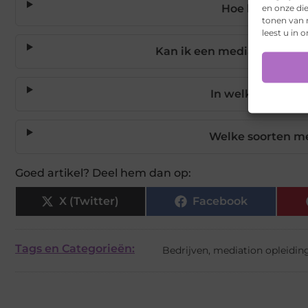
en onze di
Hoe lang duurt
tonen van r
leest u in 
Kan ik een mediation ople
In welke situati
Welke soorten me
Goed artikel? Deel hem dan op:
X (Twitter)
Facebook
Tags en Categorieën:
Bedrijven
,
mediation opleidin