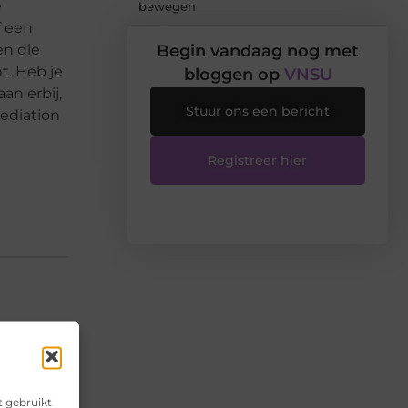
e
bewegen
f een
en die
Begin vandaag nog met
t. Heb je
bloggen op
VNSU
an erbij,
Stuur ons een bericht
ediation
Registreer hier
▼
t gebruikt