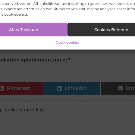
ensten verbeteren. Afhankelijk van uw instellingen gebruiken we cookies oo
 een mediation opleiding?
elevante advertenties en het uitvoeren van statistische analyses. Meer inf
ons cookiebeleid.
iding naast mijn huidige baan volgen?
Alles Toestaan
Cookies Beheren
es wordt mediation gebruikt?
Cookiebeleid
diation opleidingen zijn er?
Pinterest
LinkedIn
Ema
g
,
mediator opleiding