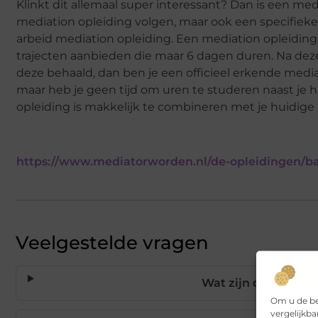
Klinkt dit allemaal super interessant? Dan is een me
mediation opleiding volgen, maar ook een specifieke
arbeid mediation opleiding. Een mediation opleiding 
trajecten aanbieden die maar 6 dagen duren. Na dez
deze behaald, dan ben je een officieel erkende mediat
maar heb je geen tijd om uren te studeren naast je 
opleiding is makkelijk te combineren met je huidige 
https://www.mediatorworden.nl/de-opleidingen/ba
Veelgestelde vragen
Wat zijn de voorna
Om u de be
vergelijkba