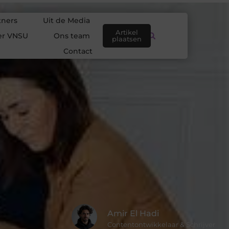
tners
Uit de Media
Artikel
er VNSU
Ons team
plaatsen
Contact
Amir El Hadi
Contentontwikkelaar & Schrijver