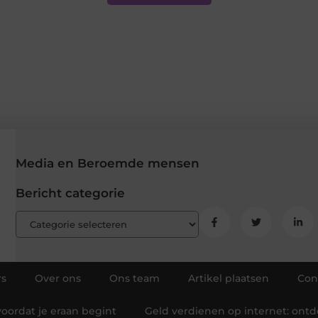
Media en Beroemde mensen
Bericht categorie
rs
Over ons
Ons team
Artikel plaatsen
Con
oordat je eraan begint
Geld verdienen op internet: ont