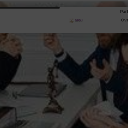
Par
Ov