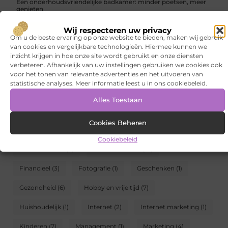
Een onderhoudsvriendelijke badkamer: minder poetsen, meer
genieten
CATEGORIEËN
Wij respecteren uw privacy
Om u de beste ervaring op onze website te bieden, maken wij gebruik
van cookies en vergelijkbare technologieën. Hiermee kunnen we
Aanbiedingen
(94)
Architectuur
(1)
inzicht krijgen in hoe onze site wordt gebruikt en onze diensten
verbeteren. Afhankelijk van uw instellingen gebruiken we cookies ook
Auto's en Motoren
(4)
Banen en opleidingen
(7)
voor het tonen van relevante advertenties en het uitvoeren van
statistische analyses. Meer informatie leest u in ons cookiebeleid.
Beauty en verzorging
(7)
Bedrijven
(18)
Bloemen
(1)
Alles Toestaan
Blog
(5)
Cadeau
(1)
Dienstverlening
(19)
Cookies Beheren
Electronica en Computers
(7)
Energie
(6)
Cookiebeleid
Entertainment
(5)
Eten en drinken
(10)
Financieel
(3)
Fotografie
(1)
Geschenken
(1)
Gezondheid
(6)
Hobby en vrije tijd
(7)
Huishoudelijk
(1)
Internet
(2)
Internet marketing
(1)
Kinderen
(7)
Management
(1)
Marketing
(4)