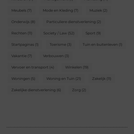
Meubels
(7)
Mode en Kleding
(7)
Muziek
(2)
Onderwijs
(8)
Particuliere dienstverlening
(2)
Rechten
(11)
Society / Law
(52)
Sport
(9)
Startpaginas
(1)
Toerisme
(3)
Tuin en buitenleven
(1)
Vakantie
(7)
Verbouwen
(3)
Vervoer en transport
(4)
Winkelen
(19)
Woningen
(5)
Woning en Tuin
(21)
Zakelijk
(11)
Zakelijke dienstverlening
(6)
Zorg
(2)