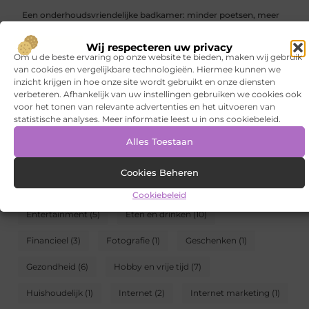
Een onderhoudsvriendelijke badkamer: minder poetsen, meer
genieten
Wij respecteren uw privacy
CATEGORIEËN
Om u de beste ervaring op onze website te bieden, maken wij gebruik
van cookies en vergelijkbare technologieën. Hiermee kunnen we
inzicht krijgen in hoe onze site wordt gebruikt en onze diensten
Aanbiedingen
(94)
Architectuur
(1)
verbeteren. Afhankelijk van uw instellingen gebruiken we cookies ook
voor het tonen van relevante advertenties en het uitvoeren van
Auto's en Motoren
(4)
Banen en opleidingen
(7)
statistische analyses. Meer informatie leest u in ons cookiebeleid.
Beauty en verzorging
(7)
Bedrijven
(18)
Bloemen
(1)
Alles Toestaan
Blog
(5)
Cadeau
(1)
Dienstverlening
(19)
Cookies Beheren
Electronica en Computers
(7)
Energie
(6)
Cookiebeleid
Entertainment
(5)
Eten en drinken
(10)
Financieel
(3)
Fotografie
(1)
Geschenken
(1)
Gezondheid
(6)
Hobby en vrije tijd
(7)
Huishoudelijk
(1)
Internet
(2)
Internet marketing
(1)