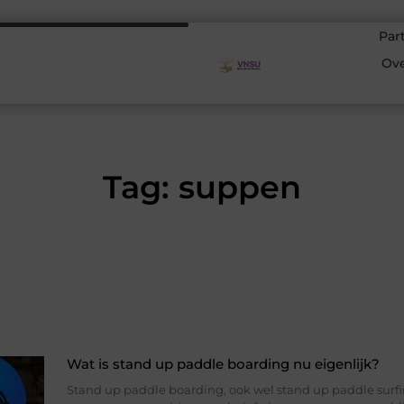
Par
Ov
Tag: suppen
Wat is stand up paddle boarding nu eigenlijk?
Stand up paddle boarding, ook wel stand up paddle surfi