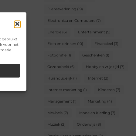
Dienstverlening
(19)
Electronica en Computers
(7)
Energie
(6)
Entertainment
(5)
t gebruikt
Eten en drinken
(10)
Financieel
(3)
k voor het
ormatie
Fotografie
(1)
Geschenken
(1)
Gezondheid
(6)
Hobby en vrije tijd
(7)
Huishoudelijk
(1)
Internet
(2)
Internet marketing
(1)
Kinderen
(7)
Management
(1)
Marketing
(4)
Meubels
(7)
Mode en Kleding
(7)
Muziek
(2)
Onderwijs
(8)
Particuliere dienstverlening
(2)