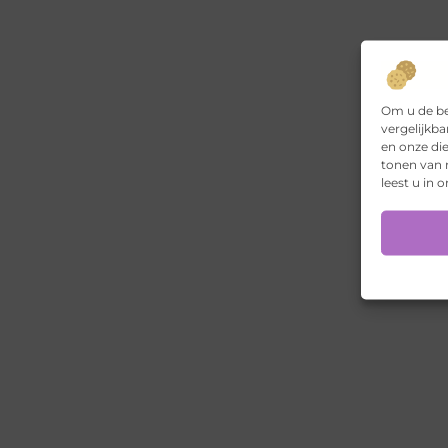
Om u de be
vergelijkba
en onze di
tonen van r
leest u in 