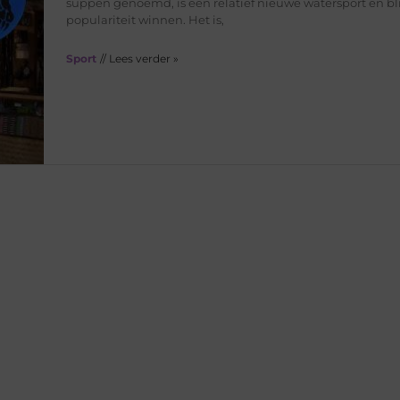
suppen genoemd, is een relatief nieuwe watersport en bli
populariteit winnen. Het is,
Sport
// Lees verder »