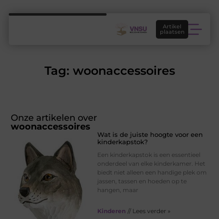
Artikel
plaatsen
Tag: woonaccessoires
Onze artikelen over
woonaccessoires
Wat is de juiste hoogte voor een
kinderkapstok?
Een kinderkapstok is een essentieel
onderdeel van elke kinderkamer. Het
biedt niet alleen een handige plek om
jassen, tassen en hoeden op te
hangen, maar
Kinderen
// Lees verder »