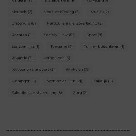
Kinderen
(7)
Management
(1)
Marketing
(4)
Meubels
(7)
Mode en Kleding
(7)
Muziek
(2)
Onderwijs
(8)
Particuliere dienstverlening
(2)
Rechten
(11)
Society / Law
(52)
Sport
(9)
Startpaginas
(1)
Toerisme
(3)
Tuin en buitenleven
(1)
Vakantie
(7)
Verbouwen
(3)
Vervoer en transport
(5)
Winkelen
(19)
Woningen
(5)
Woning en Tuin
(21)
Zakelijk
(11)
Zakelijke dienstverlening
(6)
Zorg
(2)