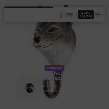
Artikel
plaatsen
KINDEREN
Wat is de juiste hoogte voor een
kinderkapstok?
Amir El Hadi
Contentontwikkelaar & Schrijver