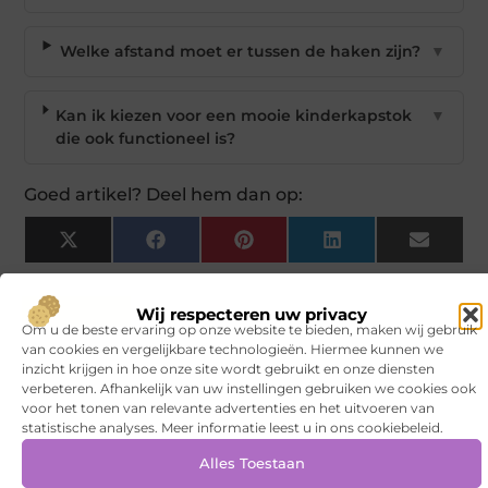
Welke afstand moet er tussen de haken zijn?
▼
Kan ik kiezen voor een mooie kinderkapstok
▼
die ook functioneel is?
Goed artikel? Deel hem dan op:
X
Facebook
Pinterest
LinkedIn
Email
(Twitter)
Wij respecteren uw privacy
Tags en Categorieën:
Om u de beste ervaring op onze website te bieden, maken wij gebruik
Kinderen
,
kapstok
,
kinderen
,
woonaccessoires
van cookies en vergelijkbare technologieën. Hiermee kunnen we
inzicht krijgen in hoe onze site wordt gebruikt en onze diensten
DEEL DIT:
verbeteren. Afhankelijk van uw instellingen gebruiken we cookies ook
voor het tonen van relevante advertenties en het uitvoeren van
statistische analyses. Meer informatie leest u in ons cookiebeleid.
Begin vandaag nog
met bloggen op
VNSU
Alles Toestaan