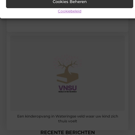
Cookies Beheren
Registreer hier
Cookiebeleid
Een kinderopvang in Wateringse veld waar uw kind zich
thuis voelt
RECENTE BERICHTEN