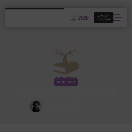
Artikel
plaatsen
KINDEREN
Een kinderopvang in Wateringse
veld waar uw kind zich thuis voelt
Amir El Hadi
Contentontwikkelaar & Schrijver