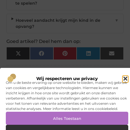
te spelen?
Hoeveel aandacht krijgt mijn kind in de
▼
opvang?
Goed artikel? Deel hem dan op:
X
Facebook
Pinterest
LinkedIn
Email
(Twitter)
Tags en Categorieën:
Kinderen
,
Kinderopvang Wateringse Veld
Wij respecteren uw privacy
Om u de beste ervaring op onze website te bieden, maken wij gebruik
van cookies en vergelijkbare technologieën. Hiermee kunnen we
DEEL DIT:
inzicht krijgen in hoe onze site wordt gebruikt en onze diensten
verbeteren. Afhankelijk van uw instellingen gebruiken we cookies ook
voor het tonen van relevante advertenties en het uitvoeren van
Begin vandaag nog
statistische analyses. Meer informatie leest u in ons cookiebeleid.
met bloggen op
VNSU
Alles Toestaan
Stuur ons een bericht