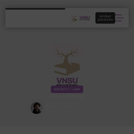
Artikel
plaatsen
SOCIETY / LAW
Haarkliniek
Amir El Hadi
Contentontwikkelaar & Schrijver