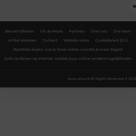
Beroemdheden
Uit de Media
Partners
Over ons
Ons team
Artikel plaatsen
Contact
Website index
Cookiebeleid (EU)
Backlinks kopen: wat je moet weten voordat je eraan begint
Geld verdienen op internet: ontdek jouw online verdienmogelijkheden
www.vnsu.nl.
All Rights Reserved © 2025