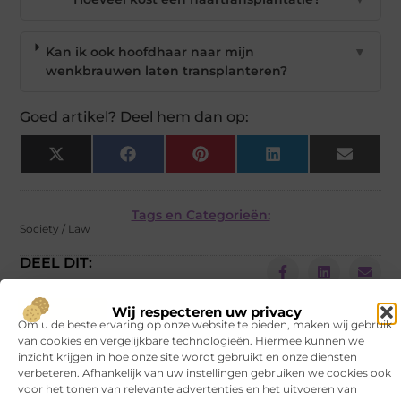
Kan ik ook hoofdhaar naar mijn
▼
wenkbrauwen laten transplanteren?
Goed artikel? Deel hem dan op:
X
Facebook
Pinterest
LinkedIn
Email
(Twitter)
Tags en Categorieën:
Society / Law
DEEL DIT:
Begin vandaag nog
Wij respecteren uw privacy
Om u de beste ervaring op onze website te bieden, maken wij gebruik
met bloggen op
VNSU
van cookies en vergelijkbare technologieën. Hiermee kunnen we
inzicht krijgen in hoe onze site wordt gebruikt en onze diensten
Stuur ons een bericht
verbeteren. Afhankelijk van uw instellingen gebruiken we cookies ook
voor het tonen van relevante advertenties en het uitvoeren van