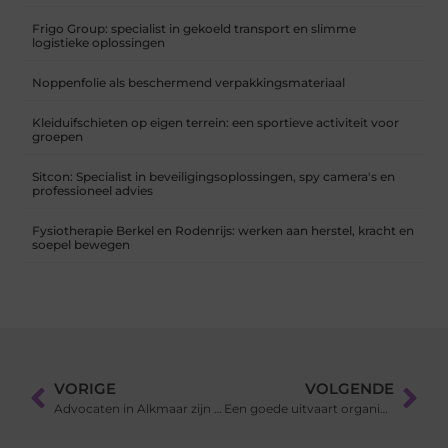
Frigo Group: specialist in gekoeld transport en slimme
logistieke oplossingen
Noppenfolie als beschermend verpakkingsmateriaal
Kleiduifschieten op eigen terrein: een sportieve activiteit voor
groepen
Sitcon: Specialist in beveiligingsoplossingen, spy camera's en
professioneel advies
Fysiotherapie Berkel en Rodenrijs: werken aan herstel, kracht en
soepel bewegen
VORIGE
VOLGENDE
Advocaten in Alkmaar zijn gespecialiseerd in verschillende rechtsgebieden
Een goede uitvaart organisatie bij jou in de buurt