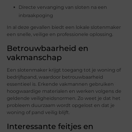
Directe vervanging van sloten na een
inbraakpoging
In al deze gevallen biedt een lokale slotenmaker
een snelle, veilige en professionele oplossing.
Betrouwbaarheid en
vakmanschap
Een slotenmaker krijgt toegang tot je woning of
bedrijfspand, waardoor betrouwbaarheid
essentieel is. Erkende vakmannen gebruiken
hoogwaardige materialen en werken volgens de
geldende veiligheidsnormen. Zo weet je dat het
probleem duurzaam wordt opgelost en dat je
woning of pand veilig blijft.
Interessante feitjes en