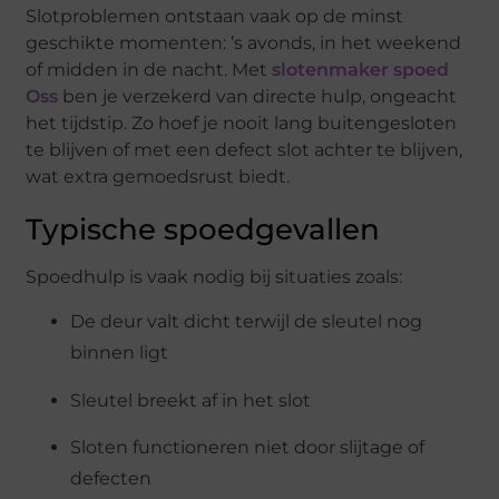
Slotproblemen ontstaan vaak op de minst
geschikte momenten: ’s avonds, in het weekend
of midden in de nacht. Met
slotenmaker spoed
Oss
ben je verzekerd van directe hulp, ongeacht
het tijdstip. Zo hoef je nooit lang buitengesloten
te blijven of met een defect slot achter te blijven,
wat extra gemoedsrust biedt.
Typische spoedgevallen
Spoedhulp is vaak nodig bij situaties zoals:
De deur valt dicht terwijl de sleutel nog
binnen ligt
Sleutel breekt af in het slot
Sloten functioneren niet door slijtage of
defecten