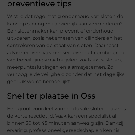
preventieve tips
Wist je dat regelmatig onderhoud van sloten de
kans op storingen aanzienlijk kan verminderen?
Een slotenmaker kan preventief onderhoud
uitvoeren, zoals het smeren van cilinders en het
controleren van de staat van sloten. Daarnaast
adviseren veel vakmensen over het combineren
van beveiligingsmaatregelen, zoals extra sloten,
meerpuntssluitingen en alarmsystemen. Zo
verhoog je de veiligheid zonder dat het dagelijks
gebruik wordt bemoeilijkt.
Snel ter plaatse in Oss
Een groot voordeel van een lokale slotenmaker is
de korte reactietijd. Vaak kan een specialist al
binnen 30 tot 45 minuten aanwezig zijn. Dankzij
ervaring, professioneel gereedschap en kennis