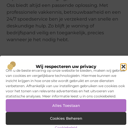
Oss biedt altijd een passende oplossing. Met
professionele vakkennis, betrouwbaarheid en een
24/7 spoedservice ben je verzekerd van snelle en
deskundige hulp. Zo blijft je woning of
bedrijfspand veilig en toegankelijk, precies
wanneer je het nodig hebt.
Wij respecteren uw privacy
Om u de beste ervaring op onze website te bieden, maken wij gebruik
Veelgestelde vragen
van cookies en vergelijkbare technologieën. Hiermee kunnen we
inzicht krijgen in hoe onze site wordt gebruikt en onze diensten
verbeteren. Afhankelijk van uw instellingen gebruiken we cookies ook
voor het tonen van relevante advertenties en het uitvoeren van
Hoe snel kan een slotenmaker in Oss ter
▼
statistische analyses. Meer informatie leest u in ons cookiebeleid.
plaatse zijn?
Alles Toestaan
Wat kost een slotenmaker in Oss?
▼
Cookies Beheren
Cookiebeleid