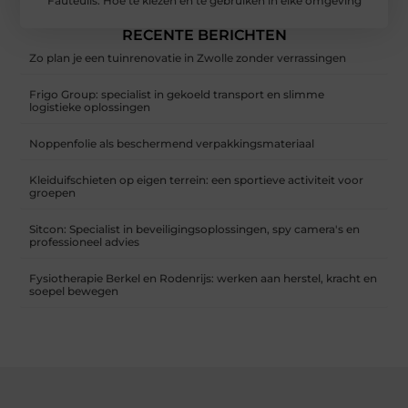
Fauteuils: Hoe te kiezen en te gebruiken in elke omgeving
RECENTE BERICHTEN
Zo plan je een tuinrenovatie in Zwolle zonder verrassingen
Frigo Group: specialist in gekoeld transport en slimme
logistieke oplossingen
Noppenfolie als beschermend verpakkingsmateriaal
Kleiduifschieten op eigen terrein: een sportieve activiteit voor
groepen
Sitcon: Specialist in beveiligingsoplossingen, spy camera's en
professioneel advies
Fysiotherapie Berkel en Rodenrijs: werken aan herstel, kracht en
soepel bewegen