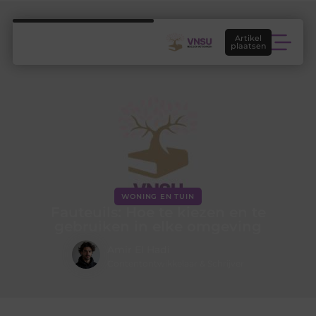
Artikel
plaatsen
WONING EN TUIN
Fauteuils: Hoe te kiezen en te
gebruiken in elke omgeving
Amir El Hadi
Contentontwikkelaar & Schrijver