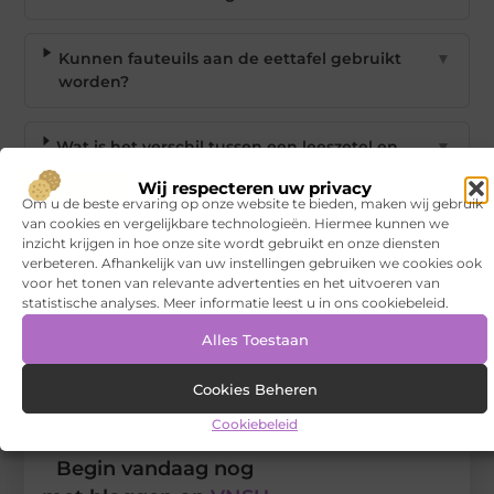
Kunnen fauteuils aan de eettafel gebruikt
▼
worden?
Wat is het verschil tussen een leeszetel en
▼
een TV-kamer fauteuil?
Wij respecteren uw privacy
Om u de beste ervaring op onze website te bieden, maken wij gebruik
van cookies en vergelijkbare technologieën. Hiermee kunnen we
Goed artikel? Deel hem dan op:
inzicht krijgen in hoe onze site wordt gebruikt en onze diensten
verbeteren. Afhankelijk van uw instellingen gebruiken we cookies ook
X
Facebook
Pinterest
LinkedIn
Email
voor het tonen van relevante advertenties en het uitvoeren van
(Twitter)
statistische analyses. Meer informatie leest u in ons cookiebeleid.
Alles Toestaan
Tags en Categorieën:
Woning en Tuin
Cookies Beheren
DEEL DIT:
Cookiebeleid
Begin vandaag nog