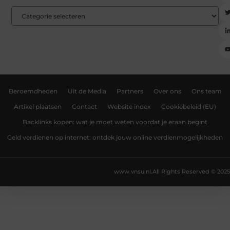
Beroemdheden
Uit de Media
Partners
Over ons
Ons team
Artikel plaatsen
Contact
Website index
Cookiebeleid (EU)
Backlinks kopen: wat je moet weten voordat je eraan begint
Geld verdienen op internet: ontdek jouw online verdienmogelijkheden
www.vnsu.nl.
All Rights Reserved © 2025