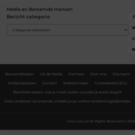
Media en Beroemde mensen
Bericht categorie
Beroemdheden
Uit de Media
Partners
Over ons
Ons team
Artikel plaatsen
Contact
Website index
Cookiebeleid (EU)
Backlinks kopen: wat je moet weten voordat je eraan begint
Geld verdienen op internet: ontdek jouw online verdienmogelijkheden
www.vnsu.nl.
All Rights Reserved © 2025