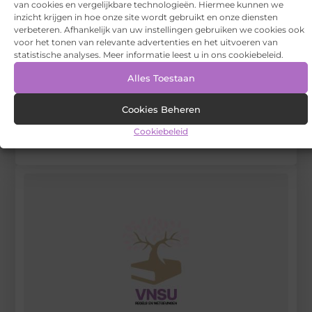
van cookies en vergelijkbare technologieën. Hiermee kunnen we
inzicht krijgen in hoe onze site wordt gebruikt en onze diensten
Begin vandaag nog
verbeteren. Afhankelijk van uw instellingen gebruiken we cookies ook
voor het tonen van relevante advertenties en het uitvoeren van
met bloggen op
VNSU
statistische analyses. Meer informatie leest u in ons cookiebeleid.
Stuur ons een bericht
Alles Toestaan
Registreer hier
Cookies Beheren
Cookiebeleid