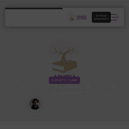
Artikel
plaatsen
SOCIETY / LAW
Het ICT recht en alle bijbehorende
juridische aspecten
Amir El Hadi
Contentontwikkelaar & Schrijver