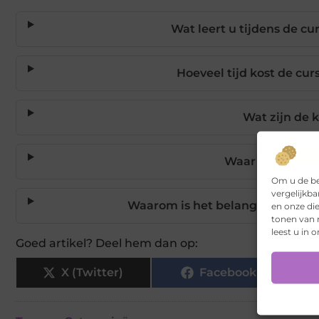
Wat leert u tijdens de c
Hoeveel tijd kost de cu
Wat zijn de 
Waar en wannee
Om u de be
vergelijkba
Waarom is het belangrijk om el
en onze di
tonen van r
leest u in 
Goed artikel? Deel hem dan op:
X (Twitter)
Facebook