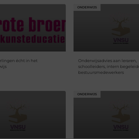
ONDERWIJS
erlingen écht in het
Onderwijsadvies aan leraren,
ijs
schoolleiders, intern begeleid
bestuursmedewerkers
ONDERWIJS