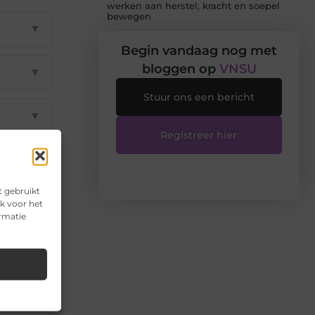
werken aan herstel, kracht en soepel
bewegen
▼
Begin vandaag nog met
bloggen op
VNSU
▼
Stuur ons een bericht
▼
Registreer hier
▼
t gebruikt
▼
k voor het
ormatie
il