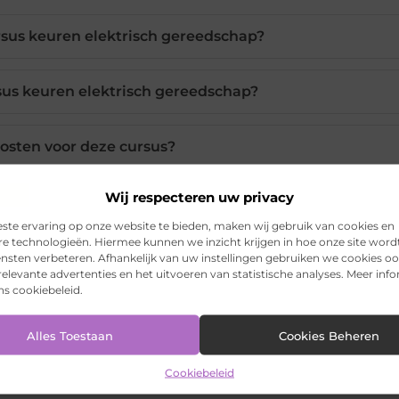
ursus keuren elektrisch gereedschap?
rsus keuren elektrisch gereedschap?
kosten voor deze cursus?
Wij respecteren uw privacy
r kunt u de cursus volgen?
ste ervaring op onze website te bieden, maken wij gebruik van cookies en
re technologieën. Hiermee kunnen we inzicht krijgen in hoe onze site word
ektrisch gereedschap regelmatig te keuren?
ensten verbeteren. Afhankelijk van uw instellingen gebruiken we cookies oo
elevante advertenties en het uitvoeren van statistische analyses. Meer inf
ons cookiebeleid.
Alles Toestaan
Cookies Beheren
Pinterest
LinkedIn
Ema
Cookiebeleid