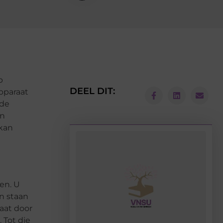
p
DEEL DIT:
pparaat
 de
en
 kan
en. U
in staan
aat door
 Tot die