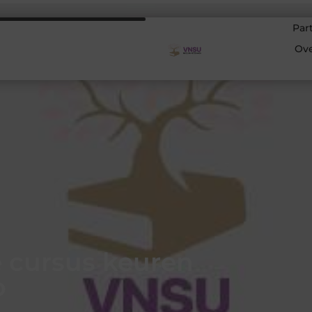
Par
Ov
 cursus keuren
p