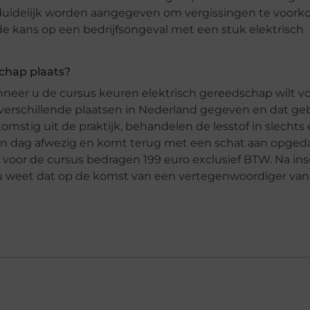
duidelijk worden aangegeven om vergissingen te voork
de kans op een bedrijfsongeval met een stuk elektrisch
chap plaats?
anneer u de cursus keuren elektrisch gereedschap wilt v
 verschillende plaatsen in Nederland gegeven en dat ge
omstig uit de praktijk, behandelen de lesstof in slechts
een dag afwezig en komt terug met een schat aan opge
 voor de cursus bedragen 199 euro exclusief BTW. Na ins
 u weet dat op de komst van een vertegenwoordiger va