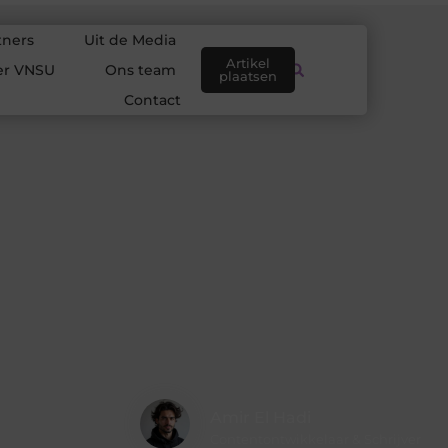
tners
Uit de Media
Artikel
er VNSU
Ons team
plaatsen
Contact
Amir El Hadi
Contentontwikkelaar & Schrijver