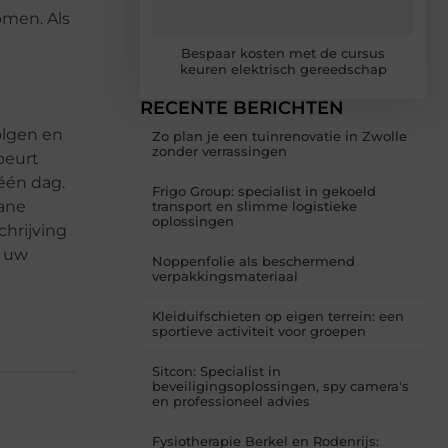
omen. Als
Bespaar kosten met de cursus
keuren elektrisch gereedschap
RECENTE BERICHTEN
olgen en
Zo plan je een tuinrenovatie in Zwolle
zonder verrassingen
beurt
 één dag.
Frigo Group: specialist in gekoeld
dane
transport en slimme logistieke
oplossingen
chrijving
n uw
Noppenfolie als beschermend
verpakkingsmateriaal
Kleiduifschieten op eigen terrein: een
sportieve activiteit voor groepen
Sitcon: Specialist in
beveiligingsoplossingen, spy camera's
en professioneel advies
Fysiotherapie Berkel en Rodenrijs: